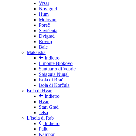
Vrsar
Novigrad
Hum
Motovun
Poreč
Savičenta
Dvigrad
Rovinj
Bale
Makarska
Indietro
Il monte Biokovo
Santuario di Vepric
Spiaggia Nugal
Isola di Brač
Isola di Korčula
Isola di Hvar
Indietro
Hvar
Stari Grad
Jelsa
L’isola di Rab
Indietro
Palit
Kampor