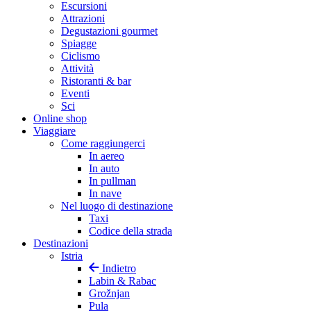
Escursioni
Attrazioni
Degustazioni gourmet
Spiagge
Ciclismo
Attività
Ristoranti & bar
Eventi
Sci
Online shop
Viaggiare
Come raggiungerci
In aereo
In auto
In pullman
In nave
Nel luogo di destinazione
Taxi
Codice della strada
Destinazioni
Istria
Indietro
Labin & Rabac
Grožnjan
Pula