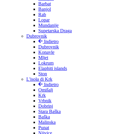
Barbat
Banjol
Rab
Lopar
Mundanije
Supetarska Draga
Dubrovnik
Indietro
Dubrovnik
Konavle
Mljet
Lokrum
Elaphiti islands
Ston
L'isola di Krk
Indietro
Omišalj
Krk
Vrbnik
Dobrinj
Stara Baška
Baška
Malinska
Punat
Njivice