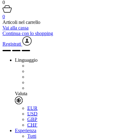
0
0
Articoli nel carrello
Vai alla cassa
Continua con lo shopping
Registrati
Linguaggio
Valuta
EUR
USD
GBP
CHF
Esperienza
Tutti