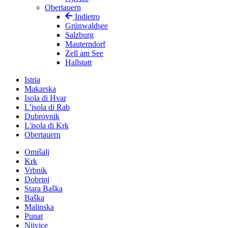
Obertauern
Indietro
Grünwaldsee
Salzburg
Mauterndorf
Zell am See
Hallstatt
Istria
Makarska
Isola di Hvar
L’isola di Rab
Dubrovnik
L'isola di Krk
Obertauern
Omišalj
Krk
Vrbnik
Dobrinj
Stara Baška
Baška
Malinska
Punat
Njivice