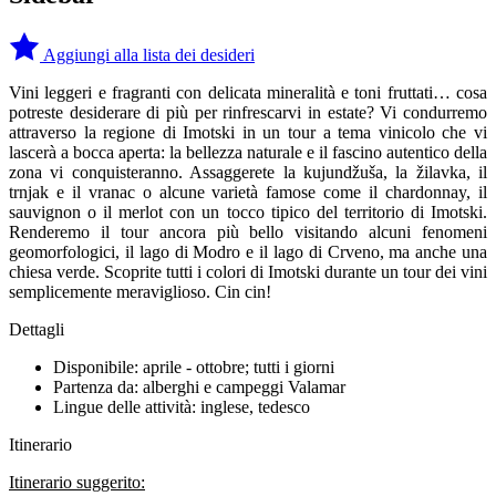
Aggiungi alla lista dei desideri
Vini leggeri e fragranti con delicata mineralità e toni fruttati… cosa
potreste desiderare di più per rinfrescarvi in estate? Vi condurremo
attraverso la regione di Imotski in un tour a tema vinicolo che vi
lascerà a bocca aperta: la bellezza naturale e il fascino autentico della
zona vi conquisteranno. Assaggerete la kujundžuša, la žilavka, il
trnjak e il vranac o alcune varietà famose come il chardonnay, il
sauvignon o il merlot con un tocco tipico del territorio di Imotski.
Renderemo il tour ancora più bello visitando alcuni fenomeni
geomorfologici, il lago di Modro e il lago di Crveno, ma anche una
chiesa verde. Scoprite tutti i colori di Imotski durante un tour dei vini
semplicemente meraviglioso. Cin cin!
Dettagli
Disponibile: aprile - ottobre; tutti i giorni
Partenza da: alberghi e campeggi Valamar
Lingue delle attività: inglese, tedesco
Itinerario
Itinerario suggerito: