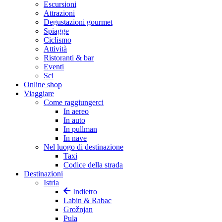
Escursioni
Attrazioni
Degustazioni gourmet
Spiagge
Ciclismo
Attività
Ristoranti & bar
Eventi
Sci
Online shop
Viaggiare
Come raggiungerci
In aereo
In auto
In pullman
In nave
Nel luogo di destinazione
Taxi
Codice della strada
Destinazioni
Istria
Indietro
Labin & Rabac
Grožnjan
Pula