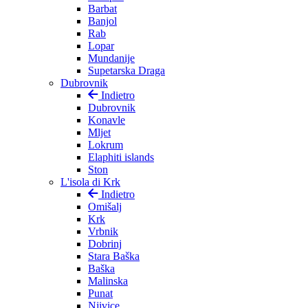
Barbat
Banjol
Rab
Lopar
Mundanije
Supetarska Draga
Dubrovnik
Indietro
Dubrovnik
Konavle
Mljet
Lokrum
Elaphiti islands
Ston
L'isola di Krk
Indietro
Omišalj
Krk
Vrbnik
Dobrinj
Stara Baška
Baška
Malinska
Punat
Njivice