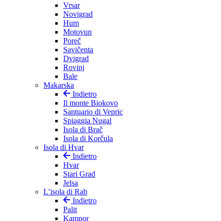
Vrsar
Novigrad
Hum
Motovun
Poreč
Savičenta
Dvigrad
Rovinj
Bale
Makarska
Indietro
Il monte Biokovo
Santuario di Vepric
Spiaggia Nugal
Isola di Brač
Isola di Korčula
Isola di Hvar
Indietro
Hvar
Stari Grad
Jelsa
L’isola di Rab
Indietro
Palit
Kampor