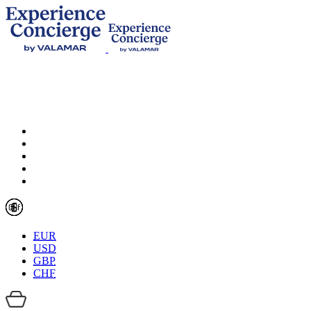
EUR
USD
GBP
CHF