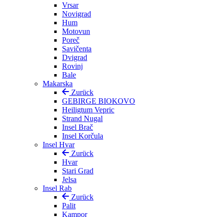
Vrsar
Novigrad
Hum
Motovun
Poreč
Savičenta
Dvigrad
Rovinj
Bale
Makarska
Zurück
GEBIRGE BIOKOVO
Heiligtum Vepric
Strand Nugal
Insel Brač
Insel Korčula
Insel Hvar
Zurück
Hvar
Stari Grad
Jelsa
Insel Rab
Zurück
Palit
Kampor