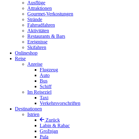
Ausflüge
Attraktionen
Gourmet-Verkostungen
Strände
Fahrradfahren
Aktivitäten
Restaurants & Bars
Ereignisse
Skifahren
Onlineshop
Reise
Anreise
Flugzeug
Auto
Bus
Schiff
Im Reiseziel
Taxi
Verkehrsvorschriften
Destinationen
Istrien
Zurück
Labin & Rabac
Grožnjan
Pula