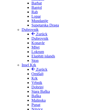
Barbat
Banjol
Rab
Lopar
Mundanije
Supetarska Draga
Dubrovnik
Zurück
Dubrovnik
Konavle
Mljet
Lokrum
Elaphiti islands
Ston
Insel Krk
Zurück
Omišalj
Krk
Vrbnik
Dobrinj
Stara Baška
Baška
Malinska
Punat
Njivice