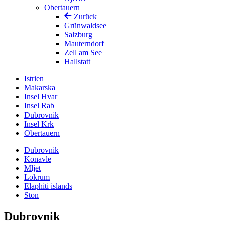
Obertauern
Zurück
Grünwaldsee
Salzburg
Mauterndorf
Zell am See
Hallstatt
Istrien
Makarska
Insel Hvar
Insel Rab
Dubrovnik
Insel Krk
Obertauern
Dubrovnik
Konavle
Mljet
Lokrum
Elaphiti islands
Ston
Dubrovnik