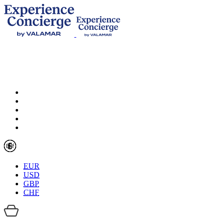
EUR
USD
GBP
CHF