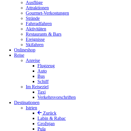
Ausflüge
Attraktionen
Gourmet-Verkostungen
Strände
Fahrradfahren
Aktivitäten
Restaurants & Bars
Ereignisse
Skifahren
Onlineshop
Reise
Anreise
Flugzeug
Auto
Bus
Schiff
Im Reiseziel
Taxi
Verkehrsvorschriften
Destinationen
Istrien
Zurück
Labin & Rabac
Grožnjan
Pula