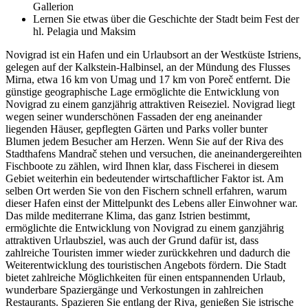
Gallerion
Lernen Sie etwas über die Geschichte der Stadt beim Fest der
hl. Pelagia und Maksim
Novigrad ist ein Hafen und ein Urlaubsort an der Westküste Istriens,
gelegen auf der Kalkstein-Halbinsel, an der Mündung des Flusses
Mirna, etwa 16 km von Umag und 17 km von Poreč entfernt. Die
günstige geographische Lage ermöglichte die Entwicklung von
Novigrad zu einem ganzjährig attraktiven Reiseziel. Novigrad liegt
wegen seiner wunderschönen Fassaden der eng aneinander
liegenden Häuser, gepflegten Gärten und Parks voller bunter
Blumen jedem Besucher am Herzen. Wenn Sie auf der Riva des
Stadthafens Mandrač stehen und versuchen, die aneinandergereihten
Fischboote zu zählen, wird Ihnen klar, dass Fischerei in diesem
Gebiet weiterhin ein bedeutender wirtschaftlicher Faktor ist. Am
selben Ort werden Sie von den Fischern schnell erfahren, warum
dieser Hafen einst der Mittelpunkt des Lebens aller Einwohner war.
Das milde mediterrane Klima, das ganz Istrien bestimmt,
ermöglichte die Entwicklung von Novigrad zu einem ganzjährig
attraktiven Urlaubsziel, was auch der Grund dafür ist, dass
zahlreiche Touristen immer wieder zurückkehren und dadurch die
Weiterentwicklung des touristischen Angebots fördern. Die Stadt
bietet zahlreiche Möglichkeiten für einen entspannenden Urlaub,
wunderbare Spaziergänge und Verkostungen in zahlreichen
Restaurants. Spazieren Sie entlang der Riva, genießen Sie istrische