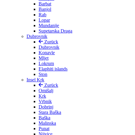
Barbat
Banjol
Rab
Lopar
Mundanije
Supetarska Draga
Dubrovnik
Zurück
Dubrovnik
Konavle
Mljet
Lokrum
Elaphiti islands
Ston
Insel Krk
Zurück
Omišalj
Krk
Vrbnik
Dobrinj
Stara Baška
Baška
Malinska
Punat
Njivice