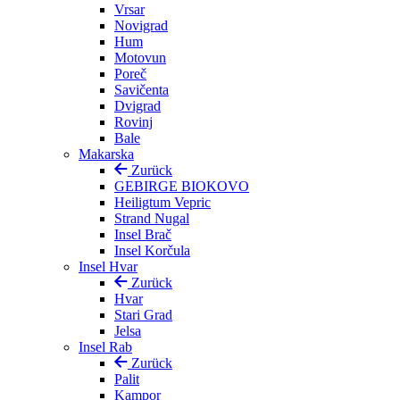
Vrsar
Novigrad
Hum
Motovun
Poreč
Savičenta
Dvigrad
Rovinj
Bale
Makarska
Zurück
GEBIRGE BIOKOVO
Heiligtum Vepric
Strand Nugal
Insel Brač
Insel Korčula
Insel Hvar
Zurück
Hvar
Stari Grad
Jelsa
Insel Rab
Zurück
Palit
Kampor