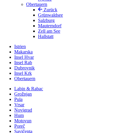
Obertauern
Zurück
Grünwaldsee
Salzburg
Mauterndorf
Zell am See
Hallstatt
Istrien
Makarska
Insel Hvar
Insel Rab
Dubrovnik
Insel Krk
Obertauern
Labin & Rabac
Grožnjan
Pula
Vrsar
Novigrad
Hum
Motovun
Poreč
Savičenta