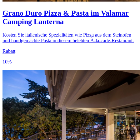
Grano Duro Pizza & Pasta im Valamar
Camping Lanterna
Kosten Sie italienische Spezialitäten wie Pizza aus dem Steinofen
und handgemachte Pasta in diesem belebten À-la-carte-Restaurant.
Rabatt
10%