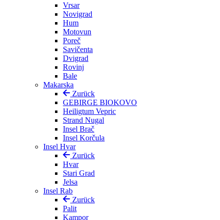
Vrsar
Novigrad
Hum
Motovun
Poreč
Savičenta
Dvigrad
Rovinj
Bale
Makarska
Zurück
GEBIRGE BIOKOVO
Heiligtum Vepric
Strand Nugal
Insel Brač
Insel Korčula
Insel Hvar
Zurück
Hvar
Stari Grad
Jelsa
Insel Rab
Zurück
Palit
Kampor