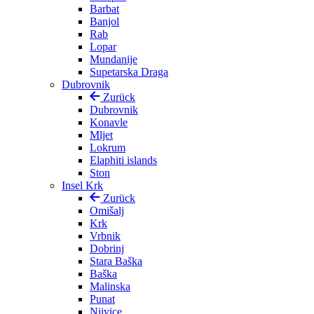
Barbat
Banjol
Rab
Lopar
Mundanije
Supetarska Draga
Dubrovnik
Zurück
Dubrovnik
Konavle
Mljet
Lokrum
Elaphiti islands
Ston
Insel Krk
Zurück
Omišalj
Krk
Vrbnik
Dobrinj
Stara Baška
Baška
Malinska
Punat
Njivice