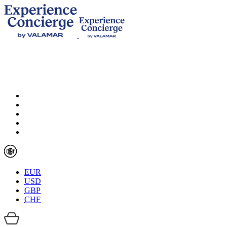
EUR
USD
GBP
CHF