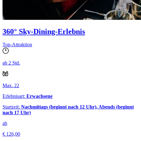
360° Sky-Dining-Erlebnis
Top-Attraktion
ab 2 Std.
Max. 22
Erlebnisart:
Erwachsene
Startzeit:
Nachmittags (beginnt nach 12 Uhr), Abends (beginnt
nach 17 Uhr)
ab
€ 126,00