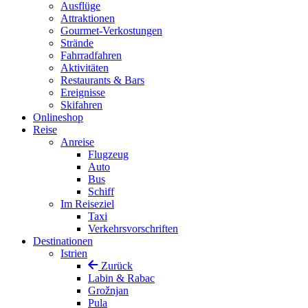
Ausflüge
Attraktionen
Gourmet-Verkostungen
Strände
Fahrradfahren
Aktivitäten
Restaurants & Bars
Ereignisse
Skifahren
Onlineshop
Reise
Anreise
Flugzeug
Auto
Bus
Schiff
Im Reiseziel
Taxi
Verkehrsvorschriften
Destinationen
Istrien
Zurück
Labin & Rabac
Grožnjan
Pula