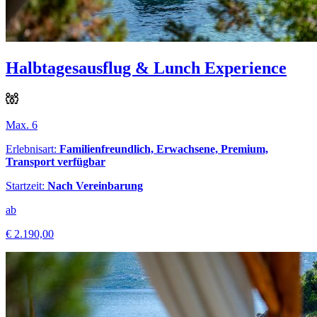
Halbtagesausflug & Lunch Experience
Max. 6
Erlebnisart:
Familienfreundlich, Erwachsene, Premium,
Transport verfügbar
Startzeit:
Nach Vereinbarung
ab
€ 2.190,00