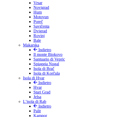
Vrsar
Novigrad
Hum
Motovun
Poreč
Savičenta
Dvigrad
Rovinj
Bale
Makarska
Indietro
Il monte Biokovo
Santuario di Vepric
Spiaggia Nugal
Isola di Brač
Isola di Korčula
Isola di Hvar
Indietro
Hvar
Stari Grad
Jelsa
L’isola di Rab
Indietro
Palit
Kampor