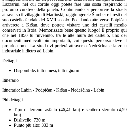
Lazzarini, nel cui cortile oggi potete fare una sosta respirando il
profumo curativo della pineta. Continuando a percorrere la strada
attraverso il villaggio di Martinski, raggiungerete Šumber e i resti del
suo castello feudale del XVII secolo. Pedalando attraverso Potpićan
arriverete a Kršan, dove potrete visitare uno dei castelli meglio
conservati in Istria. Memorizzate bene questo luogo! È proprio qui
che nel 1850 fu rinvenuto, tra le alte mura del castello, uno dei
documenti medievali più importanti, cui questo percorso deve il
proprio nome. La strada vi porterà attraverso Nedešćina e la zona
industriale indietro ad Labin.
Dettagli
Disponibile: tutti i mesi; tutti i giorni
Itinerario
Itinerario: Labin - Podpićan - Kršan - Nedešćina - Labin
Più dettagli
Tipo di terreno: asfalto (46,41 km) e sentiero sterrato (4,59
km)
Dislivello: 730 m
Punto più alto: 333 m