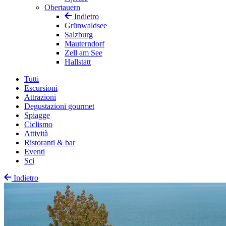
Obertauern
Indietro
Grünwaldsee
Salzburg
Mauterndorf
Zell am See
Hallstatt
Tutti
Escursioni
Attrazioni
Degustazioni gourmet
Spiagge
Ciclismo
Attività
Ristoranti & bar
Eventi
Sci
Indietro