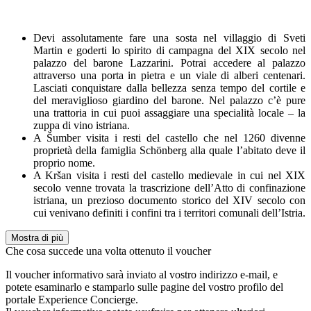
Devi assolutamente fare una sosta nel villaggio di Sveti
Martin e goderti lo spirito di campagna del XIX secolo nel
palazzo del barone Lazzarini. Potrai accedere al palazzo
attraverso una porta in pietra e un viale di alberi centenari.
Lasciati conquistare dalla bellezza senza tempo del cortile e
del meraviglioso giardino del barone. Nel palazzo c’è pure
una trattoria in cui puoi assaggiare una specialità locale – la
zuppa di vino istriana.
A Šumber visita i resti del castello che nel 1260 divenne
proprietà della famiglia Schönberg alla quale l’abitato deve il
proprio nome.
A Kršan visita i resti del castello medievale in cui nel XIX
secolo venne trovata la trascrizione dell’Atto di confinazione
istriana, un prezioso documento storico del XIV secolo con
cui venivano definiti i confini tra i territori comunali dell’Istria.
Mostra di più
Che cosa succede una volta ottenuto il voucher
Il voucher informativo sarà inviato al vostro indirizzo e-mail, e
potete esaminarlo e stamparlo sulle pagine del vostro profilo del
portale Experience Concierge.