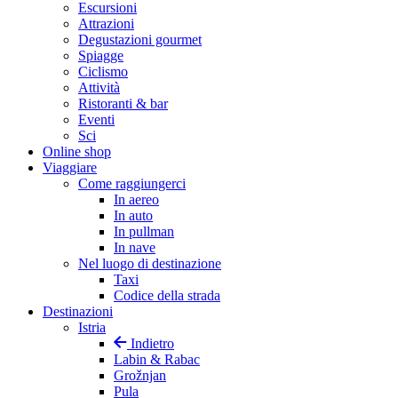
Escursioni
Attrazioni
Degustazioni gourmet
Spiagge
Ciclismo
Attività
Ristoranti & bar
Eventi
Sci
Online shop
Viaggiare
Come raggiungerci
In aereo
In auto
In pullman
In nave
Nel luogo di destinazione
Taxi
Codice della strada
Destinazioni
Istria
Indietro
Labin & Rabac
Grožnjan
Pula