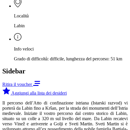
Località
Labin
Info veloci
Grado di difficoltà: difficile, lunghezza del percorso: 51 km
Sidebar
Ritira il voucher
Aggiungi alla lista dei desideri
Il percorso dell’Atto di confinazione istriana (Istarski razvod) vi
porterà da Labin fino a Kršan, per la strada dei monumenti dell’Istria
medievale. Iniziate il vostro percorso dal centro storico di Labin,
situato su un colle a 320 m sul livello del mare. Da Labin recatevi
verso Vinež e arriverete a Golji e Sveti Martin. Sveti Martin si è
sviluppato attorno all’ex possedimento della nobile famiglia Battiala-