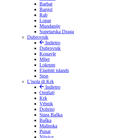
Barbat
Banjol
Rab
Lopar
Mundanije
Supetarska Draga
Dubrovnik
Indietro
Dubrovnik
Konavle
Mljet
Lokrum
Elaphiti islands
Ston
L'isola di Krk
Indietro
Omišalj
Krk
Vrbnik
Dobrinj
Stara Baška
Baška
Malinska
Punat
Njivice