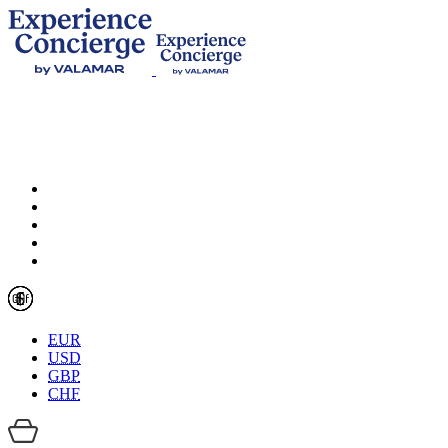
EUR
USD
GBP
CHF