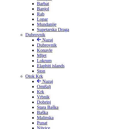
Barbat
Banjol
Rab
Lopar
Mundanije
Supetarska Draga
Dubrovnik
Nazaj
Dubrovnik
Konavle
Mljet
Lokrum
Elaphiti islands
Ston
Otok Krk
Nazaj
Omišalj
Krk
Vrbnik
Dobrinj
Stara Baška
Baška
Malinska
Punat
Njivice