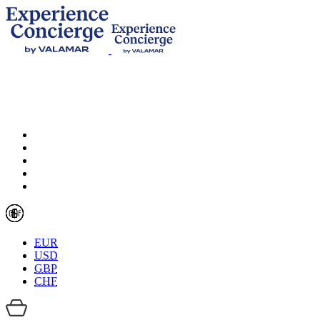
EUR
USD
GBP
CHF