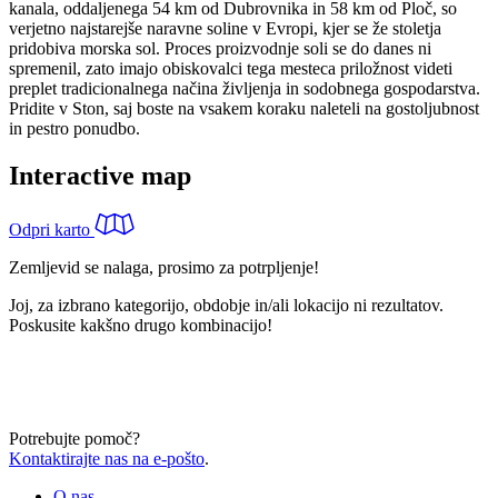
kanala, oddaljenega 54 km od Dubrovnika in 58 km od Ploč, so
verjetno najstarejše naravne soline v Evropi, kjer se že stoletja
pridobiva morska sol. Proces proizvodnje soli se do danes ni
spremenil, zato imajo obiskovalci tega mesteca priložnost videti
preplet tradicionalnega načina življenja in sodobnega gospodarstva.
Pridite v Ston, saj boste na vsakem koraku naleteli na gostoljubnost
in pestro ponudbo.
Interactive map
Odpri karto
Zemljevid se nalaga, prosimo za potrpljenje!
Joj, za izbrano kategorijo, obdobje in/ali lokacijo ni rezultatov.
Poskusite kakšno drugo kombinacijo!
Potrebujte pomoč?
Kontaktirajte nas na e-pošto
.
O nas