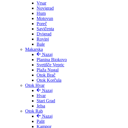
Vrsar
Novigrad
Hum
Motovun
Poreč
Savičenta
Dvigrad
Rovinj
Bale
Makarska
Nazaj
Planina Biokovo
Svetišče Vepric
Plaža Nugal
Otok Brač
Otok Korčula
Otok Hvar
Nazaj
Hvar
Stari Grad
Jelsa
Otok Rab
Nazaj
Palit
Kampor