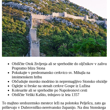
Obiščite Otok življenja ali se sprehodite do oljčnikov v zalivu
Prapratno blizu Stona
Pokukajte v predromansko cerkvico sv. Mihajla na
istoimenskem hribu
Občudujte morsko modrino in nepremagljivo Stonsko obzidje
Oglejte si freske na stenah cerkve Gospe iz Lužina
Kolesarite ali se sprehodite po Napoleonovi cesti
Obiščite Veliki Kaštio, trdnjavo iz leta 1357
To majhno sredozemsko mestece leži na polotoku Pelješcu, zato ga
prištevajo v Dubrovniško-neretvansko županijo. Na dnu Stonskega