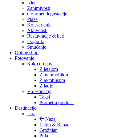
Izleti
Zanimivosti
Gourmet degustacije
Plaže
Kolesarjenje
Aktivnosti
Restavracije & bari
Dogodki
Smučanje
Online shop
Potovanje
Kako do nas
Z letalom
Z avtomobilom
Z avtobusom
Z ladjo
V destinaciji
Taksi
Prometni predpisi
Destinacije
Istra
Nazaj
Labin & Rabac
Grožnjan
Pula