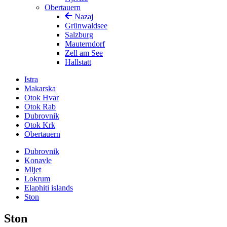
Obertauern
Nazaj
Grünwaldsee
Salzburg
Mauterndorf
Zell am See
Hallstatt
Istra
Makarska
Otok Hvar
Otok Rab
Dubrovnik
Otok Krk
Obertauern
Dubrovnik
Konavle
Mljet
Lokrum
Elaphiti islands
Ston
Ston