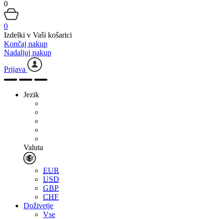
0
0
Izdelki v Vaši košarici
Končaj nakup
Nadaljuj nakup
Prijava
Jezik
Valuta
EUR
USD
GBP
CHF
Doživetje
Vse