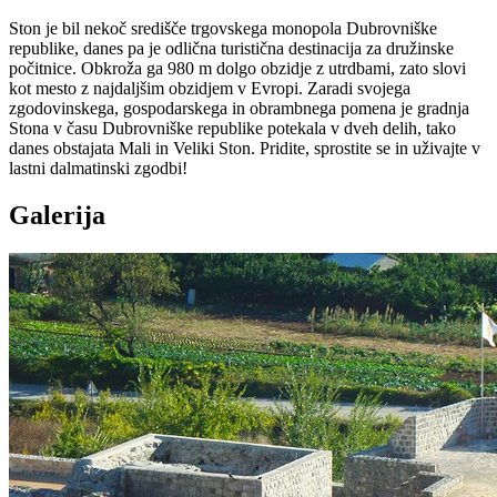
Ston je bil nekoč središče trgovskega monopola Dubrovniške
republike, danes pa je odlična turistična destinacija za družinske
počitnice. Obkroža ga 980 m dolgo obzidje z utrdbami, zato slovi
kot mesto z najdaljšim obzidjem v Evropi. Zaradi svojega
zgodovinskega, gospodarskega in obrambnega pomena je gradnja
Stona v času Dubrovniške republike potekala v dveh delih, tako
danes obstajata Mali in Veliki Ston. Pridite, sprostite se in uživajte v
lastni dalmatinski zgodbi!
Galerija