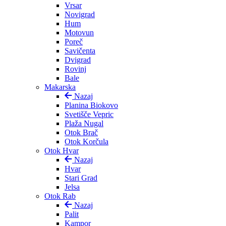
Vrsar
Novigrad
Hum
Motovun
Poreč
Savičenta
Dvigrad
Rovinj
Bale
Makarska
Nazaj
Planina Biokovo
Svetišče Vepric
Plaža Nugal
Otok Brač
Otok Korčula
Otok Hvar
Nazaj
Hvar
Stari Grad
Jelsa
Otok Rab
Nazaj
Palit
Kampor