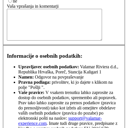
ne
Vaša vprašanja in komentarji
Informacije o osebnih podatkih:
Upravljavec osebnih podatkov:
Valamar Riviera d.d.,
Republika Hrvaška, Poreč, Stancija Kaligari 1
Namen:
Odgovor na povpraševanje
Pravna podlaga:
privolitev, ki jo dajete s klikom na
polje "Pošlji ".
Vaše pravice:
V vsakem trenutku lahko zaprosite za
dostop do osebnih podatkov, spremembo ali popravek.
Prav tako lahko zaprosite za prenos podatkov (pravica
do prenosljivosti) tako kot izbris ali omejitev obdelave
vaših osebnih podatkov (pravica do pozabe) po
elektronski pošti na naslov:
support@valamar-
experience.com
. Imate tudi druge pravice, predpisane z