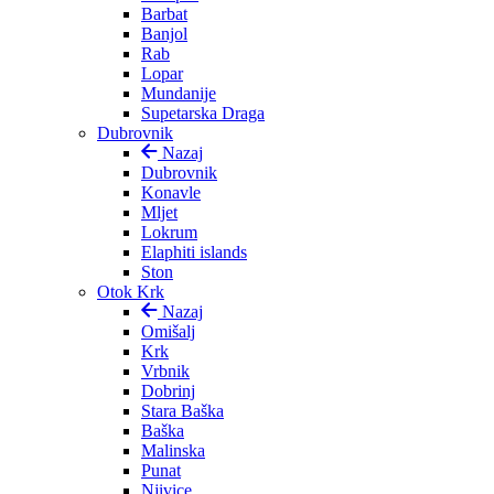
Barbat
Banjol
Rab
Lopar
Mundanije
Supetarska Draga
Dubrovnik
Nazaj
Dubrovnik
Konavle
Mljet
Lokrum
Elaphiti islands
Ston
Otok Krk
Nazaj
Omišalj
Krk
Vrbnik
Dobrinj
Stara Baška
Baška
Malinska
Punat
Njivice