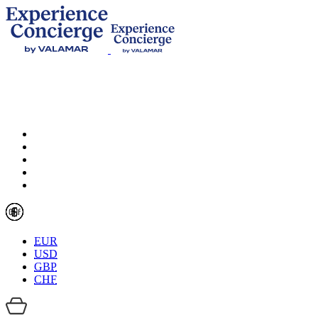
EUR
USD
GBP
CHF