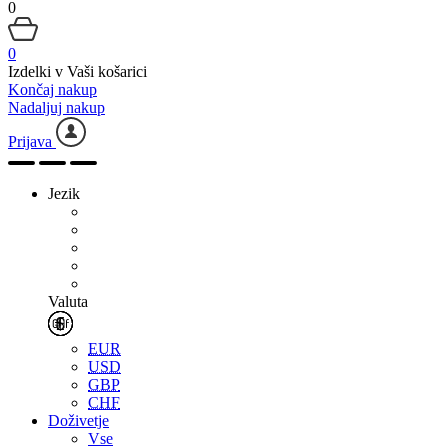
0
0
Izdelki v Vaši košarici
Končaj nakup
Nadaljuj nakup
Prijava
Jezik
Valuta
EUR
USD
GBP
CHF
Doživetje
Vse