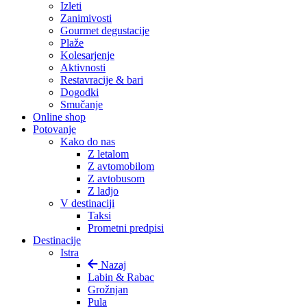
Izleti
Zanimivosti
Gourmet degustacije
Plaže
Kolesarjenje
Aktivnosti
Restavracije & bari
Dogodki
Smučanje
Online shop
Potovanje
Kako do nas
Z letalom
Z avtomobilom
Z avtobusom
Z ladjo
V destinaciji
Taksi
Prometni predpisi
Destinacije
Istra
Nazaj
Labin & Rabac
Grožnjan
Pula