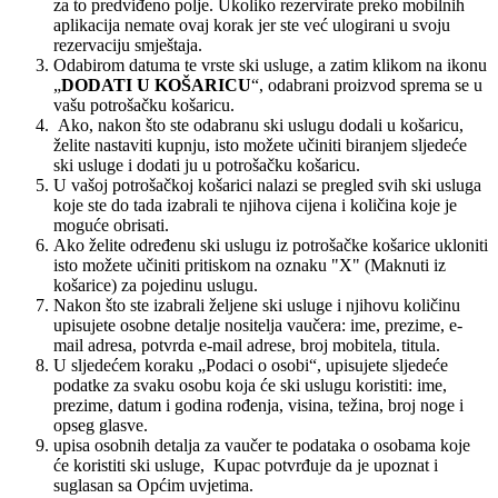
za to predviđeno polje. Ukoliko rezervirate preko mobilnih
aplikacija nemate ovaj korak jer ste već ulogirani u svoju
rezervaciju smještaja.
Odabirom datuma te vrste ski usluge, a zatim klikom na ikonu
„
DODATI U KOŠARICU
“, odabrani proizvod sprema se u
vašu potrošačku košaricu.
Ako, nakon što ste odabranu ski uslugu dodali u košaricu,
želite nastaviti kupnju, isto možete učiniti biranjem sljedeće
ski usluge i dodati ju u potrošačku košaricu.
U vašoj potrošačkoj košarici nalazi se pregled svih ski usluga
koje ste do tada izabrali te njihova cijena i količina koje je
moguće obrisati.
Ako želite određenu ski uslugu iz potrošačke košarice ukloniti
isto možete učiniti pritiskom na oznaku "X" (Maknuti iz
košarice) za pojedinu uslugu.
Nakon što ste izabrali željene ski usluge i njihovu količinu
upisujete osobne detalje nositelja vaučera: ime, prezime, e-
mail adresa, potvrda e-mail adrese, broj mobitela, titula.
U sljedećem koraku „Podaci o osobi“, upisujete sljedeće
podatke za svaku osobu koja će ski uslugu koristiti: ime,
prezime, datum i godina rođenja, visina, težina, broj noge i
opseg glasve.
upisa osobnih detalja za vaučer te podataka o osobama koje
će koristiti ski usluge, Kupac potvrđuje da je upoznat i
suglasan sa Općim uvjetima.