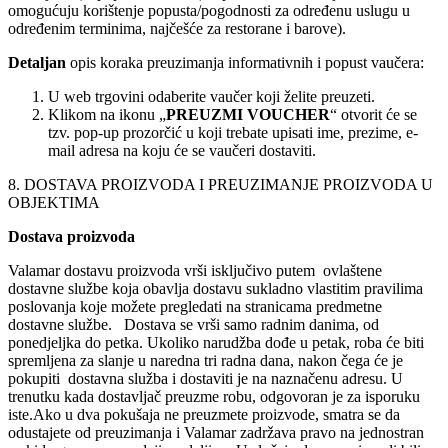
omogućuju korištenje popusta/pogodnosti za određenu uslugu u
određenim terminima, najčešće za restorane i barove).
Detaljan
opis koraka preuzimanja informativnih i popust vaučera:
U web trgovini odaberite vaučer koji želite preuzeti.
Klikom na ikonu „
PREUZMI VOUCHER
“ otvorit će se
tzv. pop-up prozorčić u koji trebate upisati ime, prezime, e-
mail adresa na koju će se vaučeri dostaviti.
8. DOSTAVA PROIZVODA I PREUZIMANJE PROIZVODA U
OBJEKTIMA
Dostava proizvoda
Valamar dostavu proizvoda vrši isključivo putem ovlaštene
dostavne službe koja obavlja dostavu sukladno vlastitim pravilima
poslovanja koje možete pregledati na stranicama predmetne
dostavne službe. Dostava se vrši samo radnim danima, od
ponedjeljka do petka. Ukoliko narudžba dođe u petak, roba će biti
spremljena za slanje u naredna tri radna dana, nakon čega će je
pokupiti dostavna služba i dostaviti je na naznačenu adresu. U
trenutku kada dostavljač preuzme robu, odgovoran je za isporuku
iste.Ako u dva pokušaja ne preuzmete proizvode, smatra se da
odustajete od preuzimanja i Valamar zadržava pravo na jednostran