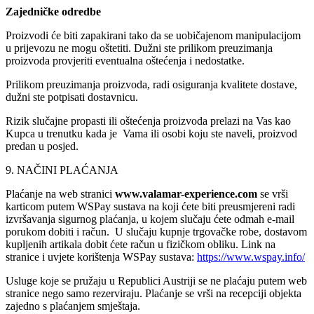
Zajedničke odredbe
Proizvodi će biti zapakirani tako da se uobičajenom manipulacijom
u prijevozu ne mogu oštetiti. Dužni ste prilikom preuzimanja
proizvoda provjeriti eventualna oštećenja i nedostatke.
Prilikom preuzimanja proizvoda, radi osiguranja kvalitete dostave,
dužni ste potpisati dostavnicu.
Rizik slučajne propasti ili oštećenja proizvoda prelazi na Vas kao
Kupca u trenutku kada je Vama ili osobi koju ste naveli, proizvod
predan u posjed.
9. NAČINI PLAĆANJA
Plaćanje na web stranici
www.valamar-experience.com
se vrši
karticom putem WSPay sustava na koji ćete biti preusmjereni radi
izvršavanja sigurnog plaćanja, u kojem slučaju ćete odmah e-mail
porukom dobiti i račun. U slučaju kupnje trgovačke robe, dostavom
kupljenih artikala dobit ćete račun u fizičkom obliku. Link na
stranice i uvjete korištenja WSPay sustava:
https://www.wspay.info/
Usluge koje se pružaju u Republici Austriji se ne plaćaju putem web
stranice nego samo rezerviraju. Plaćanje se vrši na recepciji objekta
zajedno s plaćanjem smještaja.