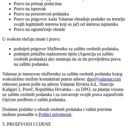
Pravo na pristup podacima
Pravo na ispravak
Pravo na prenosivost podataka
Pravo na prigovor: kada Valamar obrađuje podatke na temelju
svojih legitimnih interesa koji su jači od interesa ispitanika
Pravo na ograničenje obrade
U svakom slučaju imate i pravo:
podnijeti prigovor Službeniku za zaštitu osobnih podataka,
podnijeti pritužbu nadzornom tijelu (Agencija za zaštitu
osobnih podataka) ako smatraju da su im povrijeđena prava
na zaštitu podataka.
Valamar je imenovao službenika za zaštitu osobnih podataka kojeg
svakodobno možete kontaktirati putem adrese:
dpo@valamar.com
odnosno putem pošte na adresu Valamar Riviera d.d., Stancija
Kaligari 1, Poreč, Republika Hrvatska – za DPO, za pitanja vezana
uz zaštitu osobnih podataka i za ostvarenje svojih prava zajamčenih
Općom uredbom o zaštiti podataka.
Dodatne podatke o obradi osobnih podataka i vašim pravima
molimo pronađite u
Politici privatnosti
.
5. PROIZVODI I CIJENE