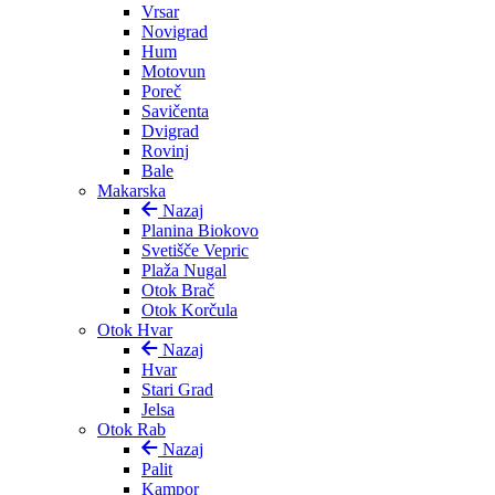
Vrsar
Novigrad
Hum
Motovun
Poreč
Savičenta
Dvigrad
Rovinj
Bale
Makarska
Nazaj
Planina Biokovo
Svetišče Vepric
Plaža Nugal
Otok Brač
Otok Korčula
Otok Hvar
Nazaj
Hvar
Stari Grad
Jelsa
Otok Rab
Nazaj
Palit
Kampor