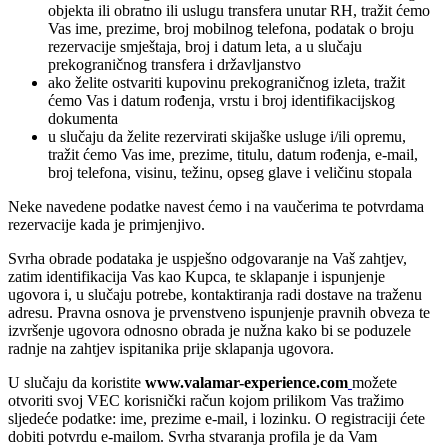
objekta ili obratno ili uslugu transfera unutar RH, tražit ćemo
Vas ime, prezime, broj mobilnog telefona, podatak o broju
rezervacije smještaja, broj i datum leta, a u slučaju
prekograničnog transfera i državljanstvo
ako želite ostvariti kupovinu prekograničnog izleta, tražit
ćemo Vas i datum rođenja, vrstu i broj identifikacijskog
dokumenta
u slučaju da želite rezervirati skijaške usluge i/ili opremu,
tražit ćemo Vas ime, prezime, titulu, datum rođenja, e-mail,
broj telefona, visinu, težinu, opseg glave i veličinu stopala
Neke navedene podatke navest ćemo i na vaučerima te potvrdama
rezervacije kada je primjenjivo.
Svrha obrade podataka je uspješno odgovaranje na Vaš zahtjev,
zatim identifikacija Vas kao Kupca, te sklapanje i ispunjenje
ugovora i, u slučaju potrebe, kontaktiranja radi dostave na traženu
adresu. Pravna osnova je prvenstveno ispunjenje pravnih obveza te
izvršenje ugovora odnosno obrada je nužna kako bi se poduzele
radnje na zahtjev ispitanika prije sklapanja ugovora.
U slučaju da koristite
www.valamar-experience.com
možete
otvoriti svoj VEC korisnički račun kojom prilikom Vas tražimo
sljedeće podatke: ime, prezime e-mail, i lozinku. O registraciji ćete
dobiti potvrdu e-mailom. Svrha stvaranja profila je da Vam