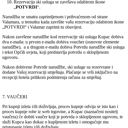
Rezervacija ski usluga se završava odabirom ikone
„
POTVRDI
“.
Narudžba se smatra zaprimljenom i prihvaćenom od strane
Valamara, u trenutku kada završite vašu rezervaciju odabirom ikone
„POTVRDI“ i Valamar zaprimi tu obavijest.
Nakon završene narudžbe kod rezervacije ski usluga Kupac dobiva
dva e-maila: u prvom e-mailu dobiva voucher (osnovne elemente
narudžbe), a u drugom e-mailu dobiva Potvrdu narudžbe ski usluga
i tekst Općih uvjeta, koji predstavlja potvrdu o sklopljenom
ugovoru.
Nakon dobivene Potvrde narudžbe, ski usluge su rezervrane i
dodane Vašoj rezervaciji smještaja. Plaćanje se vrši isključivo na
recepciji hotela prilikom podmirenja računa za smještaj.
7. VAUČERI
Pri kupnji izleta i/ili doživljaja, proces kupnje odvija se isto kao i
proces kupnje robe iz web trgovine, a Kupac (naznačeni nositelj
vaučera) će dobiti vaučer koji je potvrda o sklopljenom ugovoru, te
služi Kupcu kao dokaz o kupljenom izletu i omogućuje mu
pristupanje izletu i/ili doživljaju.