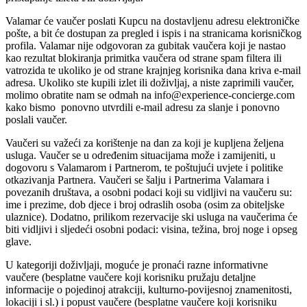
Valamar će vaučer poslati Kupcu na dostavljenu adresu elektroničke
pošte, a bit će dostupan za pregled i ispis i na stranicama korisničkog
profila. Valamar nije odgovoran za gubitak vaučera koji je nastao
kao rezultat blokiranja primitka vaučera od strane spam filtera ili
vatrozida te ukoliko je od strane krajnjeg korisnika dana kriva e-mail
adresa. Ukoliko ste kupili izlet ili doživljaj, a niste zaprimili vaučer,
molimo obratite nam se odmah na info@experience-concierge.com
kako bismo ponovno utvrdili e-mail adresu za slanje i ponovno
poslali vaučer.
Vaučeri su važeći za korištenje na dan za koji je kupljena željena
usluga. Vaučer se u određenim situacijama može i zamijeniti, u
dogovoru s Valamarom i Partnerom, te poštujući uvjete i politike
otkazivanja Partnera. Vaučeri se šalju i Partnerima Valamara i
povezanih društava, a osobni podaci koji su vidljivi na vaučeru su:
ime i prezime, dob djece i broj odraslih osoba (osim za obiteljske
ulaznice). Dodatno, prilikom rezervacije ski usluga na vaučerima će
biti vidljivi i sljedeći osobni podaci: visina, težina, broj noge i opseg
glave.
U kategoriji doživljaji, moguće je pronaći razne informativne
vaučere (besplatne vaučere koji korisniku pružaju detaljne
informacije o pojedinoj atrakciji, kulturno-povijesnoj znamenitosti,
lokaciji i sl.) i popust vaučere (besplatne vaučere koji korisniku