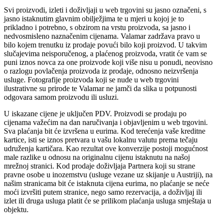
Svi proizvodi, izleti i doživljaji u web trgovini su jasno označeni, s
jasno istaknutim glavnim obilježjima te u mjeri u kojoj je to
prikladno i potrebno, s obzirom na vrstu proizvoda, sa jasno i
nedvosmisleno naznačenim cijenama. Valamar zadržava pravo u
bilo kojem trenutku iz prodaje povući bilo koji proizvod. U takvim
slučajevima neisporučenog, a plaćenog proizvoda, vratit će vam se
puni iznos novca za one proizvode koji više nisu u ponudi, neovisno
o razlogu povlačenja proizvoda iz prodaje, odnosno neizvršenja
usluge. Fotografije proizvoda koji se nude u web trgovini
ilustrativne su prirode te Valamar ne jamči da slika u potpunosti
odgovara samom proizvodu ili usluzi.
U iskazane cijene je uključen PDV. Proizvodi se prodaju po
cijenama važećim na dan naručivanja i objavljenim u web trgovini.
Sva plaćanja bit će izvršena u eurima. Kod terećenja vaše kreditne
kartice, isti se iznos pretvara u vašu lokalnu valutu prema tečaju
udruženja kartičara. Kao rezultat ove konverzije postoji mogućnost
male razlike u odnosu na originalnu cijenu istaknutu na našoj
mrežnoj stranici. Kod prodaje doživljaja Partnera koji su strane
pravne osobe u inozemstvu (usluge vezane uz skijanje u Austriji), na
našim stranicama bit će istaknuta cijena eurima, no plaćanje se neće
moći izvršiti putem stranice, nego samo rezervacija, a doživljaj ili
izlet ili druga usluga platit će se prilikom plaćanja usluga smještaja u
objektu.