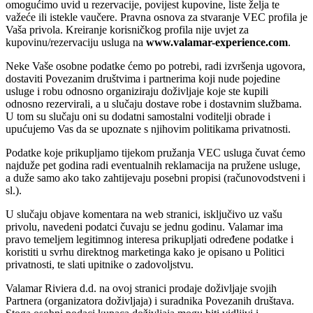
omogućimo uvid u rezervacije, povijest kupovine, liste želja te
važeće ili istekle vaučere. Pravna osnova za stvaranje VEC profila je
Vaša privola. Kreiranje korisničkog profila nije uvjet za
kupovinu/rezervaciju usluga na
www.valamar-experience.com
.
Neke Vaše osobne podatke ćemo po potrebi, radi izvršenja ugovora,
dostaviti Povezanim društvima i partnerima koji nude pojedine
usluge i robu odnosno organiziraju doživljaje koje ste kupili
odnosno rezervirali, a u slučaju dostave robe i dostavnim službama.
U tom su slučaju oni su dodatni samostalni voditelji obrade i
upućujemo Vas da se upoznate s njihovim politikama privatnosti.
Podatke koje prikupljamo tijekom pružanja VEC usluga čuvat ćemo
najduže pet godina radi eventualnih reklamacija na pružene usluge,
a duže samo ako tako zahtijevaju posebni propisi (računovodstveni i
sl.).
U slučaju objave komentara na web stranici, isključivo uz vašu
privolu, navedeni podatci čuvaju se jednu godinu. Valamar ima
pravo temeljem legitimnog interesa prikupljati određene podatke i
koristiti u svrhu direktnog marketinga kako je opisano u Politici
privatnosti, te slati upitnike o zadovoljstvu.
Valamar Riviera d.d. na ovoj stranici prodaje doživljaje svojih
Partnera (organizatora doživljaja) i suradnika Povezanih društava.