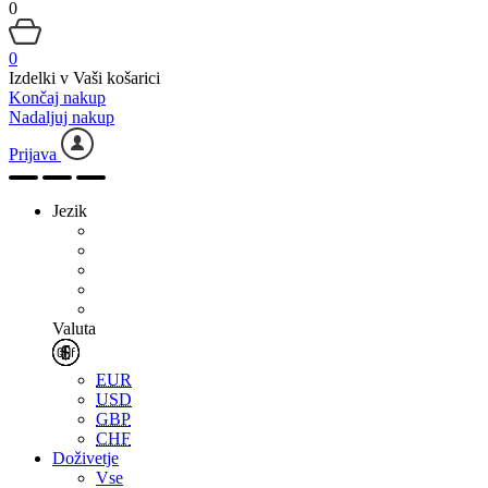
0
0
Izdelki v Vaši košarici
Končaj nakup
Nadaljuj nakup
Prijava
Jezik
Valuta
EUR
USD
GBP
CHF
Doživetje
Vse