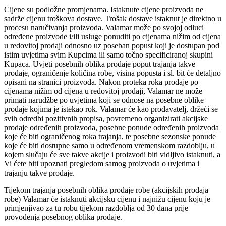
Cijene su podložne promjenama. Istaknute cijene proizvoda ne
sadrže cijenu troškova dostave. Trošak dostave istaknut je direktno u
procesu naručivanja proizvoda. Valamar može po svojoj odluci
određene proizvode i/ili usluge ponuditi po cijenama nižim od cijena
u redovitoj prodaji odnosno uz poseban popust koji je dostupan pod
istim uvjetima svim Kupcima ili samo točno specificiranoj skupini
Kupaca. Uvjeti posebnih oblika prodaje poput trajanja takve
prodaje, ograničenje količina robe, visina popusta i sl. bit će detaljno
opisani na stranici proizvoda. Nakon proteka roka prodaje po
cijenama nižim od cijena u redovitoj prodaji, Valamar ne može
primati narudžbe po uvjetima koji se odnose na posebne oblike
prodaje kojima je istekao rok. Valamar će kao prodavatelj, držeći se
svih odredbi pozitivnih propisa, povremeno organizirati akcijske
prodaje određenih proizvoda, posebne ponude određenih proizvoda
koje će biti ograničenog roka trajanja, te posebne sezonske ponude
koje će biti dostupne samo u određenom vremenskom razdoblju, u
kojem slučaju će sve takve akcije i proizvodi biti vidljivo istaknuti, a
Vi ćete biti upoznati pregledom samog proizvoda o uvjetima i
trajanju takve prodaje.
Tijekom trajanja posebnih oblika prodaje robe (akcijskih prodaja
robe) Valamar će istaknuti akcijsku cijenu i najnižu cijenu koju je
primjenjivao za tu robu tijekom razdoblja od 30 dana prije
provođenja posebnog oblika prodaje.