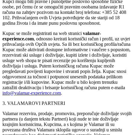
Kupci mogu biti pravne i punoljetne poslovno sposobne fizičke
osobe, pri čemu će se omogućiti pravnim osobama izdavanje R1
računa na zahtjev pozivom na kontakt broj telefona: +385 52 408
102. Prihvaćanjem ovih Uvjeta potvrđujete da ste stariji od 18
godina života i da imate punu poslovnu sposobnost.
Kupac se može registrirati na web stranici
valamar-
experience.com
, odnosno kreirati korisnički račun i profil, uz uvjet
prihvaćanja ovih Općih uvjeta. Sa ili bez korisničkog profila/računa
Kupac može aktivirati dostupne informativne i vaučere s popustom,
rezervirati ski usluge i doživljaje, kupiti izlete i doživljaje, koristiti
usluge web shopa te pisati recenzije po korištenju kupljenih
doživljaja i usluga. Putem korisničkog računa Kupac može
pregledavati povijesti kupovine i stvarati popis želja. Kupac snosi
odgovornost za točnost i potpunost unesenih podataka prilikom
registracije i/ili kupovine. Kupac može u bilo kojem trenutku
zatražiti deaktivaciju i brisanje korisničkog računa putem e-maila
info@valamar-experience.com
.
3. VALAMAROVI PARTNERI
Valamar rezervira, prodaje, promovira, preporučuje doživljaje svojih
partnera (u danjem tekstu Partneri) koji nude te iste doživljaje
krajnjim korisnicima, Kupcima, a s kojima je Valamar ili su
povezana društva Valamara sklopila ugovor o suradnji u smislu