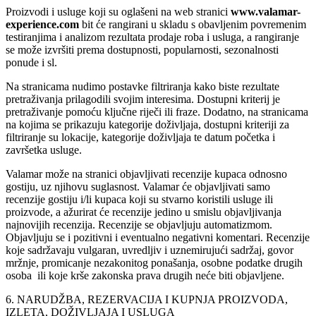
Proizvodi i usluge koji su oglašeni na web stranici
www.valamar-
experience.com
bit će rangirani u skladu s obavljenim povremenim
testiranjima i analizom rezultata prodaje roba i usluga, a rangiranje
se može izvršiti prema dostupnosti, popularnosti, sezonalnosti
ponude i sl.
Na stranicama nudimo postavke filtriranja kako biste rezultate
pretraživanja prilagodili svojim interesima. Dostupni kriterij je
pretraživanje pomoću ključne riječi ili fraze. Dodatno, na stranicama
na kojima se prikazuju kategorije doživljaja, dostupni kriteriji za
filtriranje su lokacije, kategorije doživljaja te datum početka i
završetka usluge.
Valamar može na stranici objavljivati recenzije kupaca odnosno
gostiju, uz njihovu suglasnost. Valamar će objavljivati samo
recenzije gostiju i/li kupaca koji su stvarno koristili usluge ili
proizvode, a ažurirat će recenzije jedino u smislu objavljivanja
najnovijih recenzija. Recenzije se objavljuju automatizmom.
Objavljuju se i pozitivni i eventualno negativni komentari. Recenzije
koje sadržavaju vulgaran, uvredljiv i uznemirujući sadržaj, govor
mržnje, promicanje nezakonitog ponašanja, osobne podatke drugih
osoba ili koje krše zakonska prava drugih neće biti objavljene.
6. NARUDŽBA, REZERVACIJA I KUPNJA PROIZVODA,
IZLETA, DOŽIVLJAJA I USLUGA