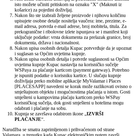
isto možete učiniti pritiskom na oznaku "X" (Maknuti iz
košarice) za pojedini doživljaj.
Nakon što ste izabrali željene proizvode i njihovu količinu
upisujete osobne detalje nositelja vaučera: ime, prezime, e-
mail adresa, potvrda e-mail adrese, broj mobitela, titula. Za
prekogranične i ribolovne izlete ispunjava se i manifest koji
uključuje podatke: vrsta dokumenta za prelazak granice, broj
dokumenta, država i nacionalnost.
Nakon upisa osobnih detalja Kupac potvvrđuje da je upoznat
i suglasan sa Općim uvjetima kupnje.
Nakon upisa osobnih detalja i potvrde suglasnosti sa Općim
uvjetima kupnje Kupac nastavlja na korisničko sučelje
WSPaya za plaćanje karticom (payment gateway). Potrebno
je ispuniti podatke o korisniku kartice. U slučaju kupnje
doživljaja preko mobilne aplikacije MyValamar i Places
[PLACESAPP] navedeni se korak može razlikovati ovisno o
smještajnom objektu i mogućnostima plaćanja u istom. Gosti
smješteni u kampovima plaćaju karticom preko WSPay
korisničkog sučelja, dok gosti smješteni u hotelima mogu
odabrati i plaćanje na sobu.
Kupnja se završava odabirom ikone „
IZVRŠI
PLAĆANJE
“.
Narudžba se smatra zaprimljenom i prihvaćenom od strane
Valamara, u trenutku kada Kupac elektroničkim putem završi