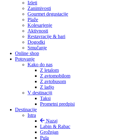
Izleti
Zanimivosti
Gourmet degustacije
Plaže
Kolesarjenje
Aktivnosti
Restavracije & bari
Dogodki
Smučanje
Online shop
Potovanje
Kako do nas
Z letalom
Z avtomobilom
Z avtobusom
Z ladjo
V destinaciji
Taksi
Prometni predpisi
Destinacije
Istra
Nazaj
Labin & Rabac
Grožnjan
Pula