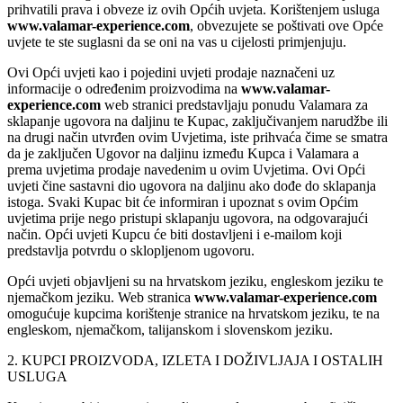
prihvatili prava i obveze iz ovih Općih uvjeta. Korištenjem usluga
www.valamar-experience.com
, obvezujete se poštivati ove Opće
uvjete te ste suglasni da se oni na vas u cijelosti primjenjuju.
Ovi Opći uvjeti kao i pojedini uvjeti prodaje naznačeni uz
informacije o određenim proizvodima na
www.valamar-
experience.com
web stranici predstavljaju ponudu Valamara za
sklapanje ugovora na daljinu te Kupac, zaključivanjem narudžbe ili
na drugi način utvrđen ovim Uvjetima, iste prihvaća čime se smatra
da je zaključen Ugovor na daljinu između Kupca i Valamara a
prema uvjetima prodaje navedenim u ovim Uvjetima. Ovi Opći
uvjeti čine sastavni dio ugovora na daljinu ako dođe do sklapanja
istoga. Svaki Kupac bit će informiran i upoznat s ovim Općim
uvjetima prije nego pristupi sklapanju ugovora, na odgovarajući
način. Opći uvjeti Kupcu će biti dostavljeni i e-mailom koji
predstavlja potvrdu o sklopljenom ugovoru.
Opći uvjeti objavljeni su na hrvatskom jeziku, engleskom jeziku te
njemačkom jeziku. Web stranica
www.valamar-experience.com
omogućuje kupcima korištenje stranice na hrvatskom jeziku, te na
engleskom, njemačkom, talijanskom i slovenskom jeziku.
2. KUPCI PROIZVODA, IZLETA I DOŽIVLJAJA I OSTALIH
USLUGA