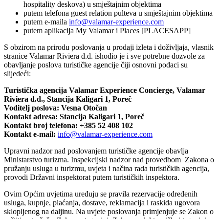
hospitality deskova) u smještajnim objektima
putem telefona guest relation pulteva u smještajnim objektima
putem e-maila
info@valamar-experience.com
putem aplikacija My Valamar i Places [PLACESAPP]
S obzirom na prirodu poslovanja u prodaji izleta i doživljaja, vlasnik
stranice Valamar Riviera d.d. ishodio je i sve potrebne dozvole za
obavljanje poslova turističke agencije čiji osnovni podaci su
slijedeći:
Turistička agencija Valamar Experience Concierge, Valamar
Riviera d.d., Stancija Kaligari 1, Poreč
Voditelj poslova: Vesna Otočan
Kontakt adresa: Stancija Kaligari 1, Poreč
Kontakt broj telefona: +385 52 408 102
Kontakt e-mail:
info@valamar-experience.com
Upravni nadzor nad poslovanjem turističke agencije obavlja
Ministarstvo turizma. Inspekcijski nadzor nad provedbom Zakona o
pružanju usluga u turizmu, uvjeta i načina rada turističkih agencija,
provodi Državni inspektorat putem turističkih inspektora.
Ovim Općim uvjetima uređuju se pravila rezervacije određenih
usluga, kupnje, plaćanja, dostave, reklamacija i raskida ugovora
sklopljenog na daljinu. Na uvjete poslovanja primjenjuje se Zakon o