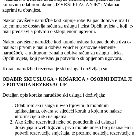
kupovinu odabirom ikone „IZVRŠI PLAĆANJE“ i Valamar
zaprimi tu obavijest.
Nakon završene narudžbe kod kupnje robe Kupac dobiva e-mail u
kojem mu se dostavlja račun za uslugu i tekst Općih uvjeta a koji e-
mail predstavlja potvrdu o sklopljenom ugovoru.
Nakon završene narudžbe kod kupnje usluga Kupac dobiva dva e-
maila: u prvom e-mailu dobiva voucher (osnovne elemente
narudžbe), a u drugom e-mailu dobiva račun za uslugu i tekst
Općih uvjeta, koji predstavlja potvrdu o sklopljenom ugovoru.
Koraci narudžbe i rezervacije ski usluga i doživljaja su:
ODABIR SKI USLUGA > KOŠARICA > OSOBNI DETALJI
> POTVRDA REZERVACIJE
Detaljan opis koraka narudžbe ski usluga i doživljaja:
Odabirom ski usluga u web trgovini ili mobilnim
aplikacijama, otvara se sljedeći korak u kojem se nalaze
informacije o ski uslugama.
Ako želite rezervirati neke od ponuđenih ski usluga i
doživljaja u web trgovini, prvo morate unesti broj naznačen u
potvrdi rezervacije smještaja, te prezime nositelja rezervacije u