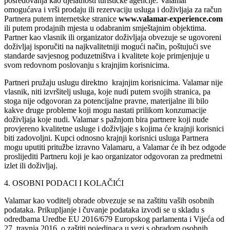
posredovanja kao djelatnosti turističke agencije. Valamar
omogućava i vrši prodaju ili rezervaciju usluga i doživljaja za račun
Partnera putem internetske stranice
www.valamar-experience.com
ili putem prodajnih mjesta u odabranim smještajnim objektima.
Partner kao vlasnik ili organizator doživljaja obvezuje se ugovoreni
doživljaj isporučiti na najkvalitetniji mogući način, poštujući sve
standarde savjesnog poduzetništva i kvalitete koje primjenjuje u
svom redovnom poslovanju s krajnjim korisnicima.
Partneri pružaju uslugu direktno krajnjim korisnicima. Valamar nije
vlasnik, niti izvršitelj usluga, koje nudi putem svojih stranica, pa
stoga nije odgovoran za potencijalne pravne, materijalne ili bilo
kakve druge probleme koji mogu nastati prilikom konzumacije
doživljaja koje nudi. Valamar s pažnjom bira partnere koji nude
provjereno kvalitetne usluge i doživljaje s kojima će krajnji korisnici
biti zadovoljni. Kupci odnosno krajnji korisnici usluga Partnera
mogu uputiti pritužbe izravno Valamaru, a Valamar će ih bez odgode
proslijediti Partneru koji je kao organizator odgovoran za predmetni
izlet ili doživljaj.
4. OSOBNI PODACI I KOLAČIĆI
Valamar kao voditelj obrade obvezuje se na zaštitu vaših osobnih
podataka. Prikupljanje i čuvanje podataka izvodi se u skladu s
odredbama Uredbe EU 2016/679 Europskog parlamenta i Vijeća od
27. travnja 2016. o zaštiti pojedinaca u vezi s obradom osobnih