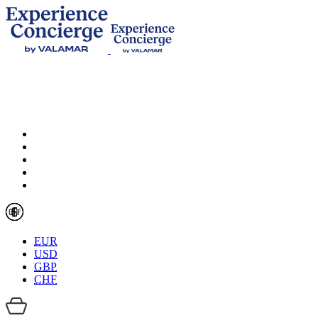
EUR
USD
GBP
CHF