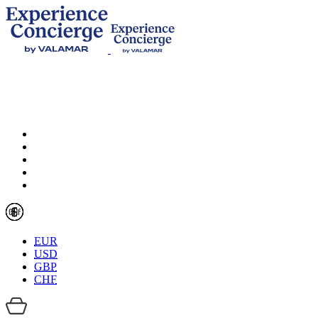
EUR
USD
GBP
CHF