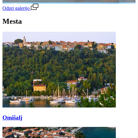
Odpri galerijo
Mesta
Omišalj