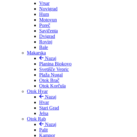
Vrsar
Novigrad
Hum
Motovun
Poreč
Savičenta
Dvigrad
Rovinj
Bale
Makarska
Nazaj
Planina Biokovo
Svetišče Vepric
Plaža Nugal
Otok Brač
Otok Korčula
Otok Hvar
Nazaj
Hvar
Stari Grad
Jelsa
Otok Rab
Nazaj
Palit
Kampor