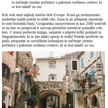
in načrtujte zimske počitnice s paketom wellness centrov, ki
so kot nalašč za vas
Krk sodi med najbolj sončne dele Evrope. Krasi ga sredozemsko
podnebje toplih poletij in milih zim. Znan je po pihljanju maestrala
in ostri bodulski burji. Geografska raznovrstnost in kar 2500 sončnih
ur na leto so prispevali k razvoju privlačne turistične ponudbe celo
leto. V jeseni preberite knjigo, sanjarite o prijetni krški pomladi in
blagodejnostim, ki se jim lahko uprejo le redki! Poletje preživite na
plaži, prepustite se osvežilnim koktajlom in načrtujte zimske
počitnice s paketom wellness centrov, ki so kot nalašč za vas.