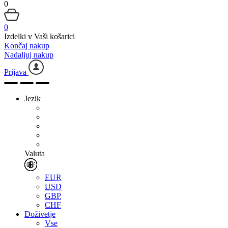
0
0
Izdelki v Vaši košarici
Končaj nakup
Nadaljuj nakup
Prijava
Jezik
Valuta
EUR
USD
GBP
CHF
Doživetje
Vse