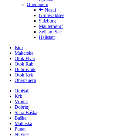
Obertauern
Nazaj
Grünwaldsee
Salzburg
Mauterndorf
Zell am See
Hallstatt
Istra
Makarska
Otok Hvar
Otok Rab
Dubrovnik
Otok Krk
Obertauern
Omišalj
Krk
Vrbnik
Dobrinj
Stara Baška
Baška
Malinska
Punat
Njivice