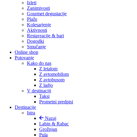
Izleti
Zanimivosti
Gourmet degustacije
Plaže
Kolesarjenje
Aktivnosti
Restavracije & bari
Dogodki
Smučanje
Online shop
Potovanje
Kako do nas
Z letalom
Z avtomobilom
Z avtobusom
Z ladjo
V destinaciji
Taksi
Prometni predpisi
Destinacije
Istra
Nazaj
Labin & Rabac
Grožnjan
Pula