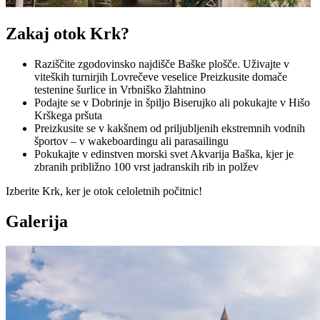
Zakaj otok Krk?
Raziščite zgodovinsko najdišče Baške plošče. Uživajte v
viteških turnirjih Lovrečeve veselice Preizkusite domače
testenine šurlice in Vrbniško žlahtnino
Podajte se v Dobrinje in špiljo Biserujko ali pokukajte v Hišo
Krškega pršuta
Preizkusite se v kakšnem od priljubljenih ekstremnih vodnih
športov – v wakeboardingu ali parasailingu
Pokukajte v edinstven morski svet Akvarija Baška, kjer je
zbranih približno 100 vrst jadranskih rib in polžev
Izberite Krk, ker je otok celoletnih počitnic!
Galerija