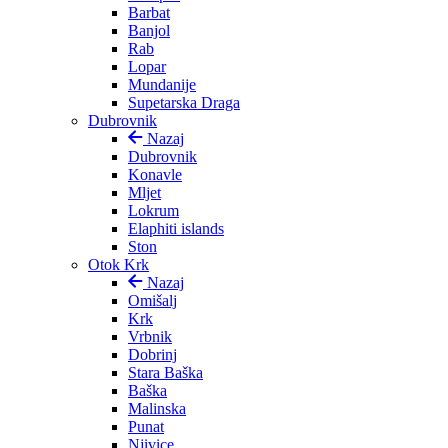
Barbat
Banjol
Rab
Lopar
Mundanije
Supetarska Draga
Dubrovnik
Nazaj
Dubrovnik
Konavle
Mljet
Lokrum
Elaphiti islands
Ston
Otok Krk
Nazaj
Omišalj
Krk
Vrbnik
Dobrinj
Stara Baška
Baška
Malinska
Punat
Njivice