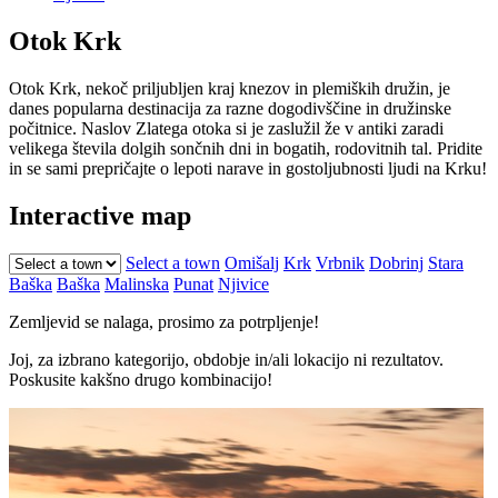
Otok Krk
Otok Krk, nekoč priljubljen kraj knezov in plemiških družin, je
danes popularna destinacija za razne dogodivščine in družinske
počitnice. Naslov Zlatega otoka si je zaslužil že v antiki zaradi
velikega števila dolgih sončnih dni in bogatih, rodovitnih tal. Pridite
in se sami prepričajte o lepoti narave in gostoljubnosti ljudi na Krku!
Interactive map
Select a town
Omišalj
Krk
Vrbnik
Dobrinj
Stara
Baška
Baška
Malinska
Punat
Njivice
Zemljevid se nalaga, prosimo za potrpljenje!
Joj, za izbrano kategorijo, obdobje in/ali lokacijo ni rezultatov.
Poskusite kakšno drugo kombinacijo!