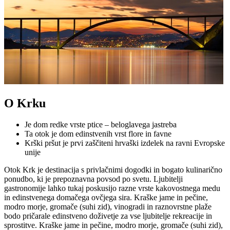
O Krku
Je dom redke vrste ptice – beloglavega jastreba
Ta otok je dom edinstvenih vrst flore in favne
Krški pršut je prvi zaščiteni hrvaški izdelek na ravni Evropske
unije
Otok Krk je destinacija s privlačnimi dogodki in bogato kulinarično
ponudbo, ki je prepoznavna povsod po svetu. Ljubitelji
gastronomije lahko tukaj poskusijo razne vrste kakovostnega medu
in edinstvenega domačega ovčjega sira. Kraške jame in pečine,
modro morje, gromače (suhi zid), vinogradi in raznovrstne plaže
bodo pričarale edinstveno doživetje za vse ljubitelje rekreacije in
sprostitve. Kraške jame in pečine, modro morje, gromače (suhi zid),