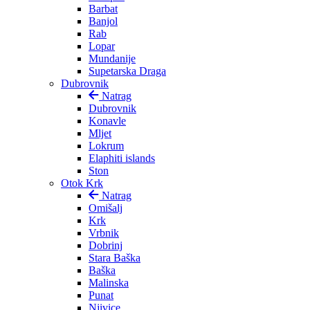
Barbat
Banjol
Rab
Lopar
Mundanije
Supetarska Draga
Dubrovnik
Natrag
Dubrovnik
Konavle
Mljet
Lokrum
Elaphiti islands
Ston
Otok Krk
Natrag
Omišalj
Krk
Vrbnik
Dobrinj
Stara Baška
Baška
Malinska
Punat
Njivice