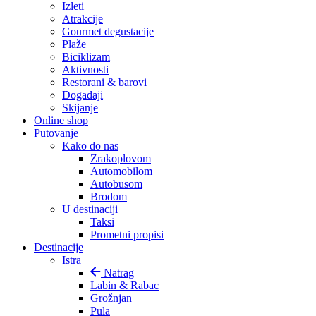
Izleti
Atrakcije
Gourmet degustacije
Plaže
Biciklizam
Aktivnosti
Restorani & barovi
Događaji
Skijanje
Online shop
Putovanje
Kako do nas
Zrakoplovom
Automobilom
Autobusom
Brodom
U destinaciji
Taksi
Prometni propisi
Destinacije
Istra
Natrag
Labin & Rabac
Grožnjan
Pula