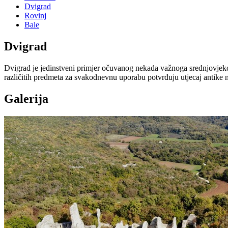
Dvigrad
Rovinj
Bale
Dvigrad
Dvigrad je jedinstveni primjer očuvanog nekada važnoga srednjovjekov
različitih predmeta za svakodnevnu uporabu potvrđuju utjecaj antik
Galerija