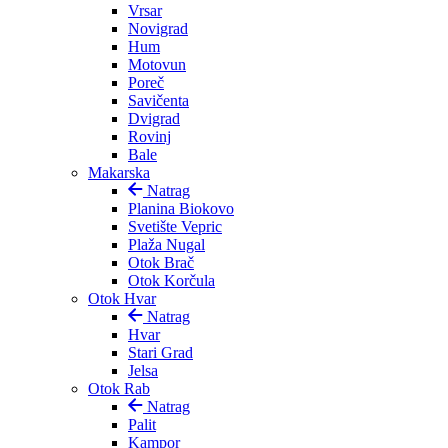
Vrsar
Novigrad
Hum
Motovun
Poreč
Savičenta
Dvigrad
Rovinj
Bale
Makarska
Natrag
Planina Biokovo
Svetište Vepric
Plaža Nugal
Otok Brač
Otok Korčula
Otok Hvar
Natrag
Hvar
Stari Grad
Jelsa
Otok Rab
Natrag
Palit
Kampor