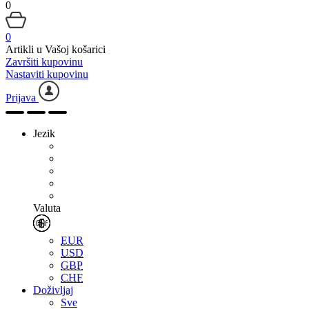
0
0
Artikli u Vašoj košarici
Završiti kupovinu
Nastaviti kupovinu
Prijava
Jezik
Valuta
EUR
USD
GBP
CHF
Doživljaj
Sve