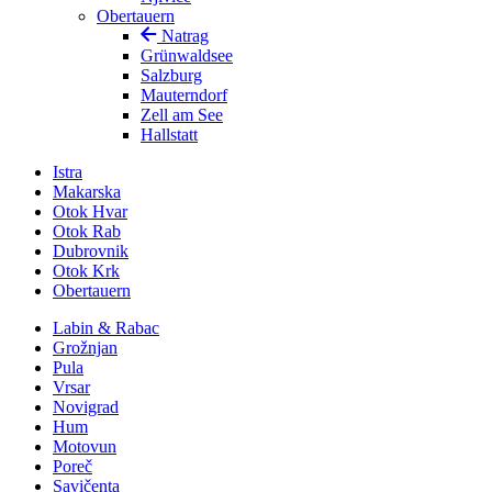
Obertauern
Natrag
Grünwaldsee
Salzburg
Mauterndorf
Zell am See
Hallstatt
Istra
Makarska
Otok Hvar
Otok Rab
Dubrovnik
Otok Krk
Obertauern
Labin & Rabac
Grožnjan
Pula
Vrsar
Novigrad
Hum
Motovun
Poreč
Savičenta