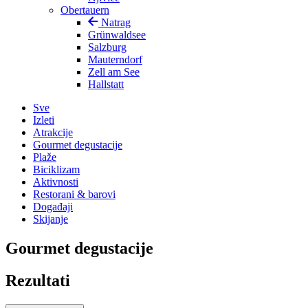
Obertauern
Natrag
Grünwaldsee
Salzburg
Mauterndorf
Zell am See
Hallstatt
Sve
Izleti
Atrakcije
Gourmet degustacije
Plaže
Biciklizam
Aktivnosti
Restorani & barovi
Događaji
Skijanje
Gourmet degustacije
Rezultati