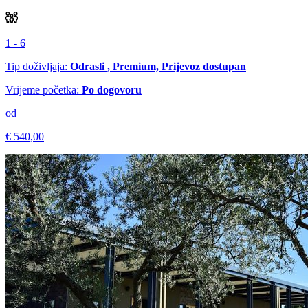
1 - 6
Tip doživljaja:
Odrasli , Premium, Prijevoz dostupan
Vrijeme početka:
Po dogovoru
od
€ 540,00