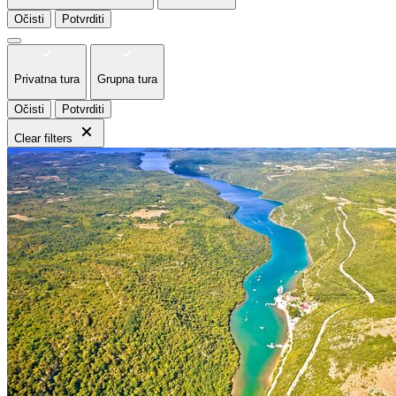
Očisti
Potvrditi
Privatna tura
Grupna tura
Očisti
Potvrditi
Clear filters