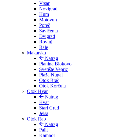
Vrsar
Novigrad
Hum
Motovun
Poreč
Savičenta
Dvigrad
Rovinj
Bale
Makarska
Natrag
Planina Biokovo
Svetište Vepric
Plaža Nugal
Otok Brač
Otok Korčula
Otok Hvar
Natrag
Hvar
Stari Grad
Jelsa
Otok Rab
Natrag
Palit
Kampor