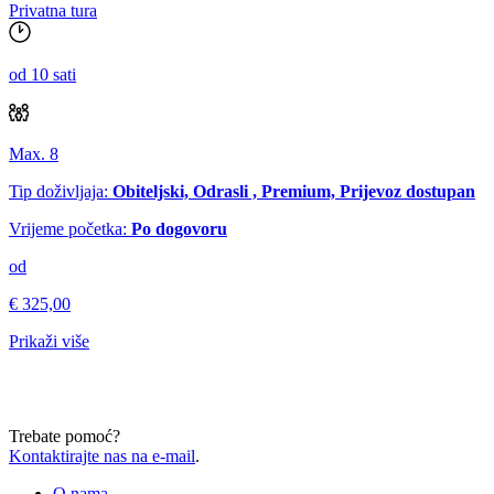
Privatna tura
od 10 sati
Max. 8
Tip doživljaja:
Obiteljski, Odrasli , Premium, Prijevoz dostupan
Vrijeme početka:
Po dogovoru
od
€ 325,00
Prikaži više
Trebate pomoć?
Kontaktirajte nas na e-mail
.
O nama