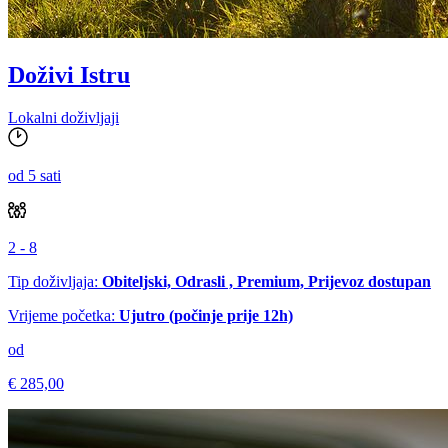
Doživi Istru
Lokalni doživljaji
od 5 sati
2 - 8
Tip doživljaja:
Obiteljski, Odrasli , Premium, Prijevoz dostupan
Vrijeme početka:
Ujutro (počinje prije 12h)
od
€ 285,00