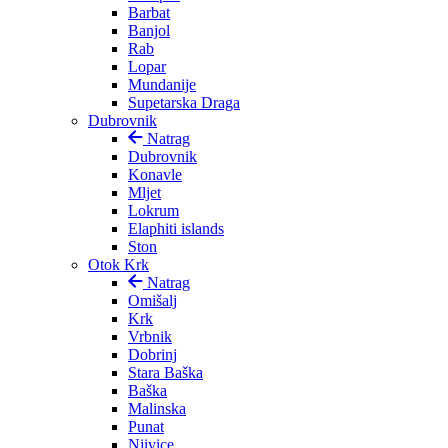
Barbat
Banjol
Rab
Lopar
Mundanije
Supetarska Draga
Dubrovnik
Natrag
Dubrovnik
Konavle
Mljet
Lokrum
Elaphiti islands
Ston
Otok Krk
Natrag
Omišalj
Krk
Vrbnik
Dobrinj
Stara Baška
Baška
Malinska
Punat
Njivice