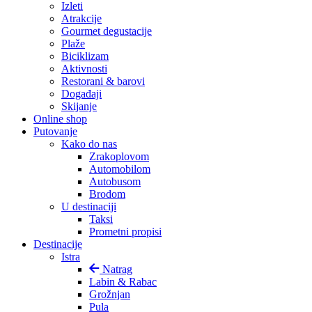
Izleti
Atrakcije
Gourmet degustacije
Plaže
Biciklizam
Aktivnosti
Restorani & barovi
Događaji
Skijanje
Online shop
Putovanje
Kako do nas
Zrakoplovom
Automobilom
Autobusom
Brodom
U destinaciji
Taksi
Prometni propisi
Destinacije
Istra
Natrag
Labin & Rabac
Grožnjan
Pula