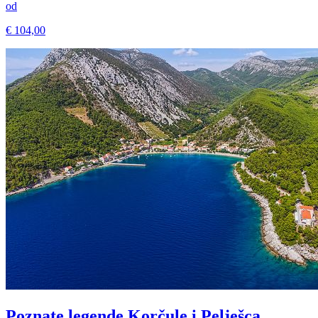
od
€ 104,00
Poznate legende Korčule i Pelješca