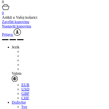
0
0
Artikli u Vašoj košarici
Završiti kupovinu
Nastaviti kupovinu
Prijava
Jezik
Valuta
EUR
USD
GBP
CHF
Doživljaj
Sve