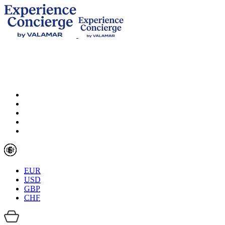
EUR
USD
GBP
CHF