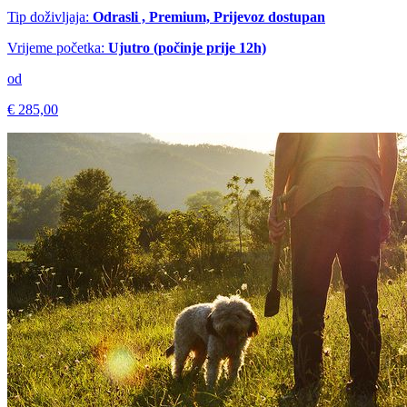
Tip doživljaja:
Odrasli , Premium, Prijevoz dostupan
Vrijeme početka:
Ujutro (počinje prije 12h)
od
€ 285,00