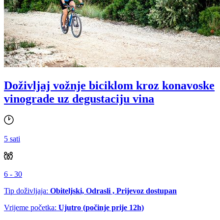
Doživljaj vožnje biciklom kroz konavoske
vinograde uz degustaciju vina
5 sati
6 - 30
Tip doživljaja:
Obiteljski, Odrasli , Prijevoz dostupan
Vrijeme početka:
Ujutro (počinje prije 12h)