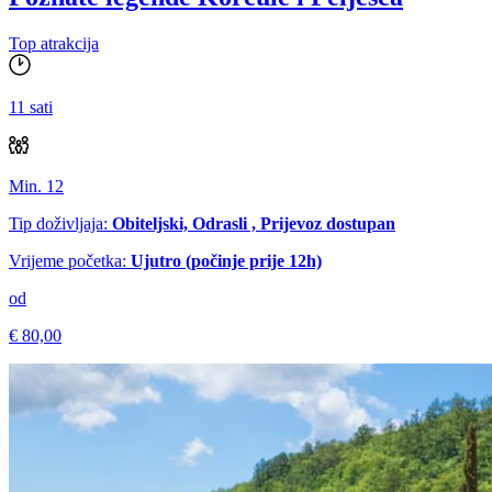
Top atrakcija
11 sati
Min. 12
Tip doživljaja:
Obiteljski, Odrasli , Prijevoz dostupan
Vrijeme početka:
Ujutro (počinje prije 12h)
od
€ 80,00