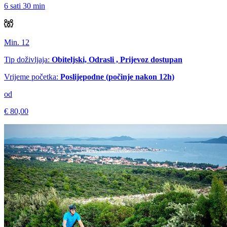
6 sati 30 min
Min. 12
Tip doživljaja:
Obiteljski, Odrasli , Prijevoz dostupan
Vrijeme početka:
Poslijepodne (počinje nakon 12h)
od
€ 80,00