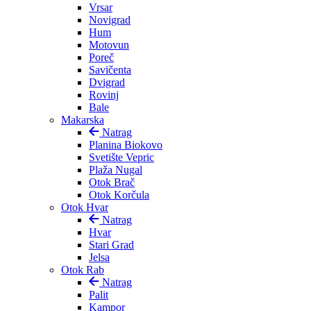
Vrsar
Novigrad
Hum
Motovun
Poreč
Savičenta
Dvigrad
Rovinj
Bale
Makarska
Natrag
Planina Biokovo
Svetište Vepric
Plaža Nugal
Otok Brač
Otok Korčula
Otok Hvar
Natrag
Hvar
Stari Grad
Jelsa
Otok Rab
Natrag
Palit
Kampor