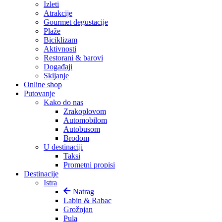
Izleti
Atrakcije
Gourmet degustacije
Plaže
Biciklizam
Aktivnosti
Restorani & barovi
Događaji
Skijanje
Online shop
Putovanje
Kako do nas
Zrakoplovom
Automobilom
Autobusom
Brodom
U destinaciji
Taksi
Prometni propisi
Destinacije
Istra
Natrag
Labin & Rabac
Grožnjan
Pula