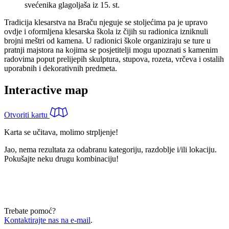
svećenika glagoljaša iz 15. st.
Tradicija klesarstva na Braču njeguje se stoljećima pa je upravo
ovdje i oformljena klesarska škola iz čijih su radionica izniknuli
brojni meštri od kamena. U radionici škole organiziraju se ture u
pratnji majstora na kojima se posjetitelji mogu upoznati s kamenim
radovima poput prelijepih skulptura, stupova, rozeta, vrčeva i ostalih
uporabnih i dekorativnih predmeta.
Interactive map
Otvoriti kartu
Karta se učitava, molimo strpljenje!
Jao, nema rezultata za odabranu kategoriju, razdoblje i/ili lokaciju.
Pokušajte neku drugu kombinaciju!
Trebate pomoć?
Kontaktirajte nas na e-mail
.