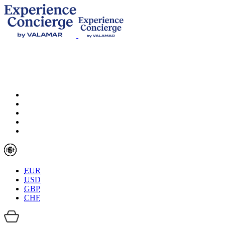
EUR
USD
GBP
CHF