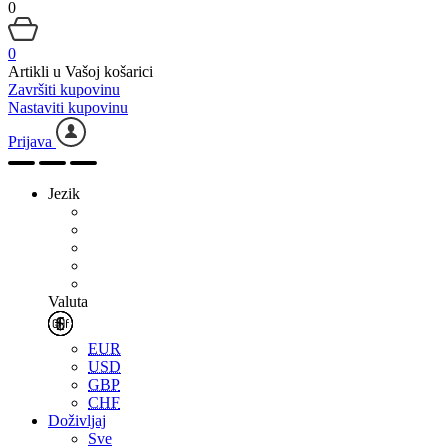
0
0
Artikli u Vašoj košarici
Završiti kupovinu
Nastaviti kupovinu
Prijava
Jezik
Valuta
EUR
USD
GBP
CHF
Doživljaj
Sve