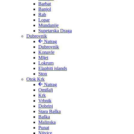
Barbat
Banjol
Rab
Lopar
Mundanije
Supetarska Draga
Dubrovnik
Natrag
Dubrovnik
Konavle
Mljet
Lokrum
Elaphiti islands
Ston
Otok Krk
Natrag
Omišalj
Krk
Vrbnik
Dobrinj
Stara Baška
Baška
Malinska
Punat
Njivice