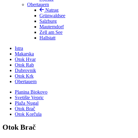
Obertauern
Natrag
Grünwaldsee
Salzburg
Mauterndorf
Zell am See
Hallstatt
Istra
Makarska
Otok Hvar
Otok Rab
Dubrovnik
Otok Krk
Obertauern
Planina Biokovo
Svetište Vepric
Plaža Nugal
Otok Brač
Otok Korčula
Otok Brač