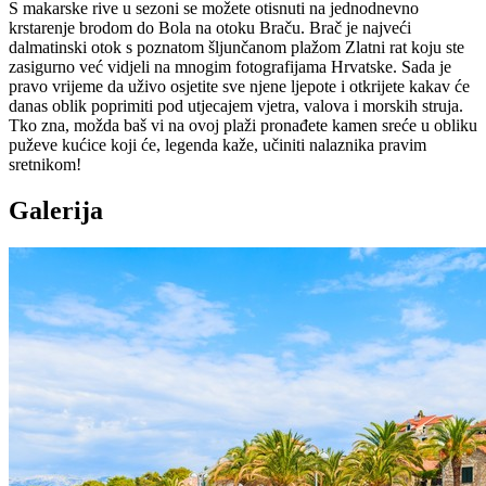
S makarske rive u sezoni se možete otisnuti na jednodnevno
krstarenje brodom do Bola na otoku Braču. Brač je najveći
dalmatinski otok s poznatom šljunčanom plažom Zlatni rat koju ste
zasigurno već vidjeli na mnogim fotografijama Hrvatske. Sada je
pravo vrijeme da uživo osjetite sve njene ljepote i otkrijete kakav će
danas oblik poprimiti pod utjecajem vjetra, valova i morskih struja.
Tko zna, možda baš vi na ovoj plaži pronađete kamen sreće u obliku
puževe kućice koji će, legenda kaže, učiniti nalaznika pravim
sretnikom!
Galerija