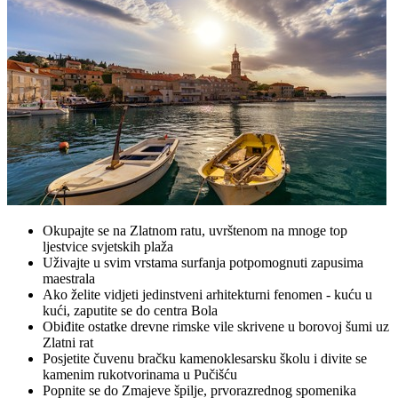
Okupajte se na Zlatnom ratu, uvrštenom na mnoge top
ljestvice svjetskih plaža
Uživajte u svim vrstama surfanja potpomognuti zapusima
maestrala
Ako želite vidjeti jedinstveni arhitekturni fenomen - kuću u
kući, zaputite se do centra Bola
Obiđite ostatke drevne rimske vile skrivene u borovoj šumi uz
Zlatni rat
Posjetite čuvenu bračku kamenoklesarsku školu i divite se
kamenim rukotvorinama u Pučišću
Popnite se do Zmajeve špilje, prvorazrednog spomenika