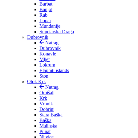
Barbat
Banjol
Rab
Lopar
Mundanije
Supetarska Draga
Dubrovnik
Natrag
Dubrovnik
Konavle
Mljet
Lokrum
Elaphiti islands
Ston
Otok Krk
Natrag
Omišalj
Krk
Vrbnik
Dobrinj
Stara Baška
Baška
Malinska
Punat
Njivice