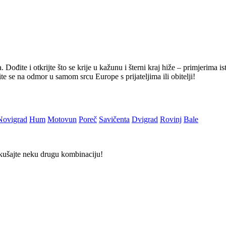
 Dođite i otkrijte što se krije u kažunu i šterni kraj hiže – primjerima i
ite se na odmor u samom srcu Europe s prijateljima ili obitelji!
Novigrad
Hum
Motovun
Poreč
Savičenta
Dvigrad
Rovinj
Bale
Pokušajte neku drugu kombinaciju!