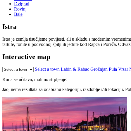
Dvigrad
Rovinj
Bale
Istra
Istra je zemlja tisućljetne povijesti, ali u skladu s modernim vremenima.
tartufe, ronite u podvodnoj špilji ili jedrite kod Rapca i Poreča. Odvaž
Interactive map
Select a town
Labin & Rabac
Grožnjan
Pula
Vrsar
Karta se učitava, molimo strpljenje!
Jao, nema rezultata za odabranu kategoriju, razdoblje i/ili lokaciju. 