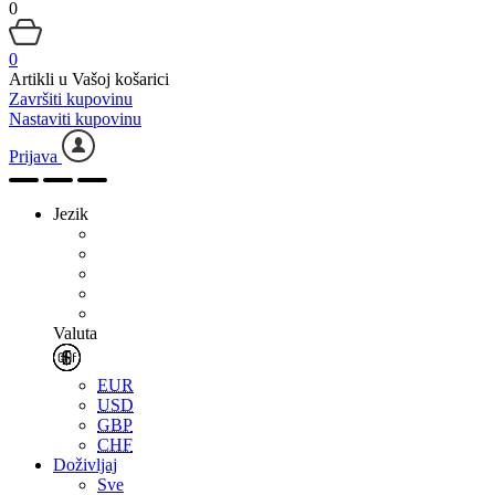
0
0
Artikli u Vašoj košarici
Završiti kupovinu
Nastaviti kupovinu
Prijava
Jezik
Valuta
EUR
USD
GBP
CHF
Doživljaj
Sve