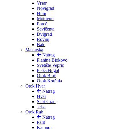
Vrsar
Novigrad
Hum
Motovun
Poreč
Savičenta
Dvigrad
Rovinj
Bale
Makarska
Natrag
Planina Biokovo
Svetište Vepric
Plaža Nugal
Otok Brač
Otok Korčula
Otok Hvar
Natrag
Hvar
Stari Grad
Jelsa
Otok Rab
Natrag
Palit
Kampor