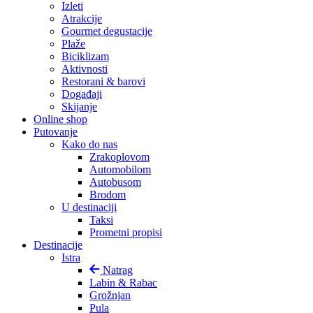
Izleti
Atrakcije
Gourmet degustacije
Plaže
Biciklizam
Aktivnosti
Restorani & barovi
Događaji
Skijanje
Online shop
Putovanje
Kako do nas
Zrakoplovom
Automobilom
Autobusom
Brodom
U destinaciji
Taksi
Prometni propisi
Destinacije
Istra
Natrag
Labin & Rabac
Grožnjan
Pula