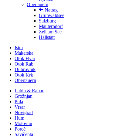
Obertauern
Natrag
Grünwaldsee
Salzburg
Mauterndorf
Zell am See
Hallstatt
Istra
Makarska
Otok Hvar
Otok Rab
Dubrovnik
Otok Krk
Obertauern
Labin & Rabac
Grožnjan
Pula
Vrsar
Novigrad
Hum
Motovun
Poreč
Savičenta