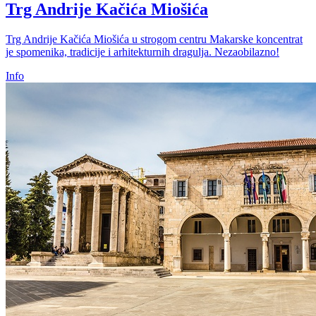
Trg Andrije Kačića Miošića
Trg Andrije Kačića Miošića u strogom centru Makarske koncentrat
je spomenika, tradicije i arhitekturnih dragulja. Nezaobilazno!
Info