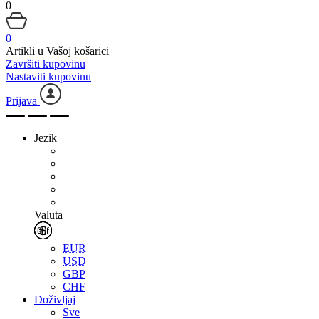
0
0
Artikli u Vašoj košarici
Završiti kupovinu
Nastaviti kupovinu
Prijava
Jezik
Valuta
EUR
USD
GBP
CHF
Doživljaj
Sve