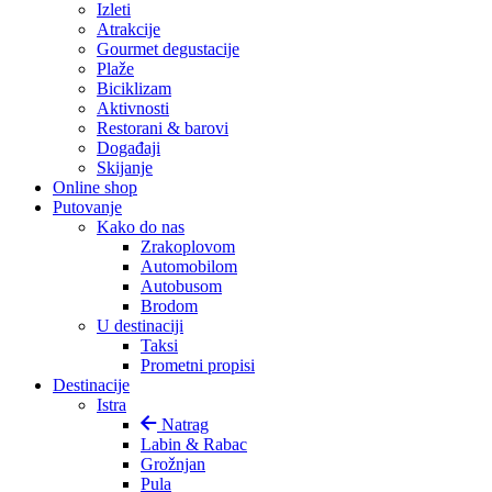
Izleti
Atrakcije
Gourmet degustacije
Plaže
Biciklizam
Aktivnosti
Restorani & barovi
Događaji
Skijanje
Online shop
Putovanje
Kako do nas
Zrakoplovom
Automobilom
Autobusom
Brodom
U destinaciji
Taksi
Prometni propisi
Destinacije
Istra
Natrag
Labin & Rabac
Grožnjan
Pula