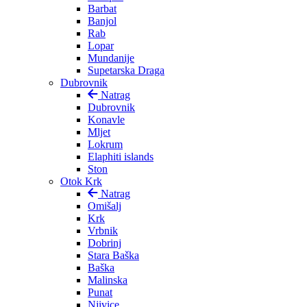
Barbat
Banjol
Rab
Lopar
Mundanije
Supetarska Draga
Dubrovnik
Natrag
Dubrovnik
Konavle
Mljet
Lokrum
Elaphiti islands
Ston
Otok Krk
Natrag
Omišalj
Krk
Vrbnik
Dobrinj
Stara Baška
Baška
Malinska
Punat
Njivice