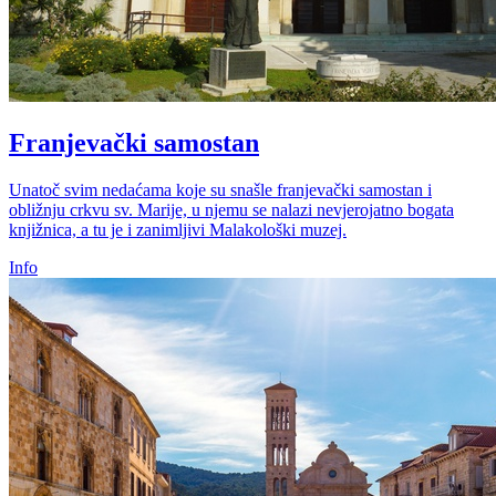
Franjevački samostan
Unatoč svim nedaćama koje su snašle franjevački samostan i
obližnju crkvu sv. Marije, u njemu se nalazi nevjerojatno bogata
knjižnica, a tu je i zanimljivi Malakološki muzej.
Info