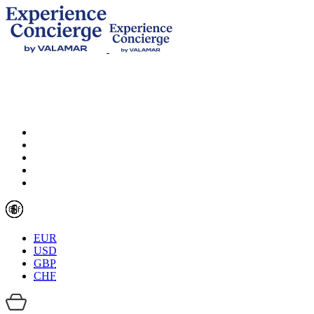
EUR
USD
GBP
CHF