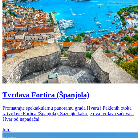
Tvrđava Fortica (Španjola)
Promatrajte spektakularnu panoramu grada Hvara i Paklenih otoka
iz tvrđave Fortica (Španjola). Saznajte kako je ova tvrđava sačuvala
Hvar od napadača!
Info