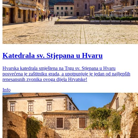
Katedrala sv. Stjepana u Hvaru
Hvarska katedrala smještena na Trgu sv. Stjepana u Hvaru
posvećena je zaštitniku grada, a upotpunjuje je jedan od najljepših
renesansnih zvonika ovoga dijela Hrvatske!
Info