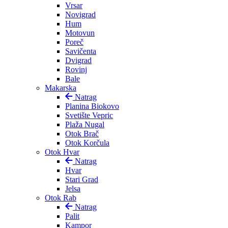
Vrsar
Novigrad
Hum
Motovun
Poreč
Savičenta
Dvigrad
Rovinj
Bale
Makarska
Natrag
Planina Biokovo
Svetište Vepric
Plaža Nugal
Otok Brač
Otok Korčula
Otok Hvar
Natrag
Hvar
Stari Grad
Jelsa
Otok Rab
Natrag
Palit
Kampor