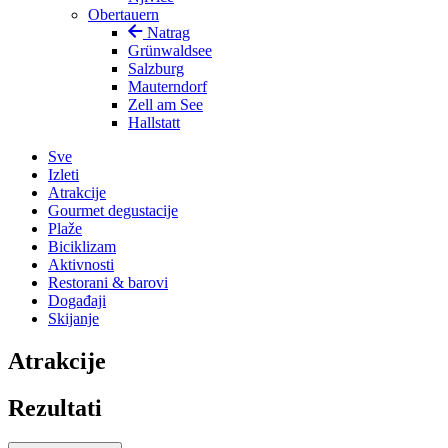
Obertauern
Natrag
Grünwaldsee
Salzburg
Mauterndorf
Zell am See
Hallstatt
Sve
Izleti
Atrakcije
Gourmet degustacije
Plaže
Biciklizam
Aktivnosti
Restorani & barovi
Događaji
Skijanje
Atrakcije
Rezultati