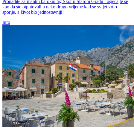
Pronađite šarmantni barokni trg Škor u Starom Gradu i osjećajte se
kao da ste otputovali u neko drugo vrijeme kad se svijet vrtio
sporije, a život bio jednostavniji!
Info