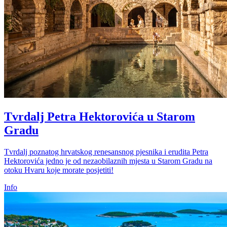
Tvrdalj Petra Hektorovića u Starom
Gradu
Tvrdalj poznatog hrvatskog renesansnog pjesnika i erudita Petra
Hektorovića jedno je od nezaobilaznih mjesta u Starom Gradu na
otoku Hvaru koje morate posjetiti!
Info