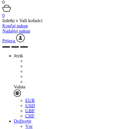
0
0
Izdelki v Vaši košarici
Končaj nakup
Nadaljuj nakup
Prijava
Jezik
Valuta
EUR
USD
GBP
CHF
Doživetje
Vse