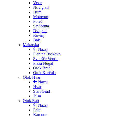
Vrsar
Novigrad
Hum
Motovun
Poreč
Savičenta
Dvigrad
Rovinj
Bale
Makarska
Nazaj
Planina Biokovo
Svetišče Vepric
Plaža Nugal
Otok Brač
Otok Korčula
Otok Hvar
Nazaj
Hvar
Stari Grad
Jelsa
Otok Rab
Nazaj
Palit
Kampor