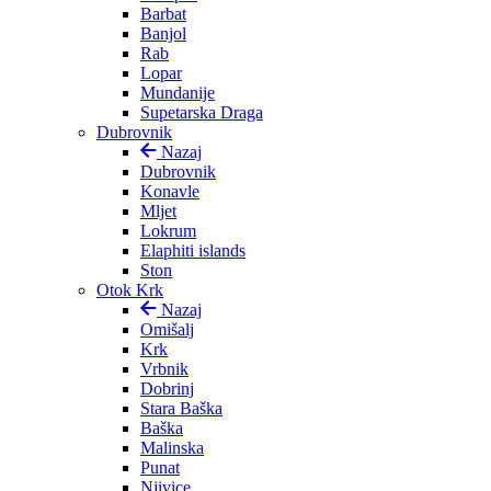
Barbat
Banjol
Rab
Lopar
Mundanije
Supetarska Draga
Dubrovnik
Nazaj
Dubrovnik
Konavle
Mljet
Lokrum
Elaphiti islands
Ston
Otok Krk
Nazaj
Omišalj
Krk
Vrbnik
Dobrinj
Stara Baška
Baška
Malinska
Punat
Njivice