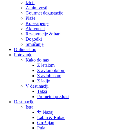
Izleti
Zanimivosti
Gourmet degustacije
Plaže
Kolesarjenje
Aktivnosti
Restavracije & bari
Dogodki
Smučanje
Online shop
Potovanje
Kako do nas
Z letalom
Z avtomobilom
Z avtobusom
Z ladjo
V destinaciji
Taksi
Prometni predpisi
Destinacije
Istra
Nazaj
Labin & Rabac
Grožnjan
Pula