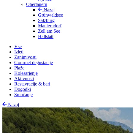
Obertauern
Nazaj
Grünwaldsee
Salzburg
Mauterndorf
Zell am See
Hallstatt
Vse
Izleti
Zanimivosti
Gourmet degustacije
Plaže
Kolesarjenje
Aktivnosti
Restavracije & bari
Dogodki
Smučanje
Nazaj