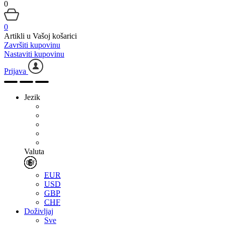
0
0
Artikli u Vašoj košarici
Završiti kupovinu
Nastaviti kupovinu
Prijava
Jezik
Valuta
EUR
USD
GBP
CHF
Doživljaj
Sve