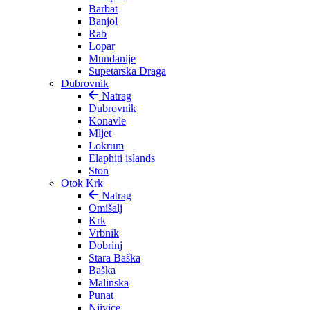
Barbat
Banjol
Rab
Lopar
Mundanije
Supetarska Draga
Dubrovnik
Natrag
Dubrovnik
Konavle
Mljet
Lokrum
Elaphiti islands
Ston
Otok Krk
Natrag
Omišalj
Krk
Vrbnik
Dobrinj
Stara Baška
Baška
Malinska
Punat
Njivice