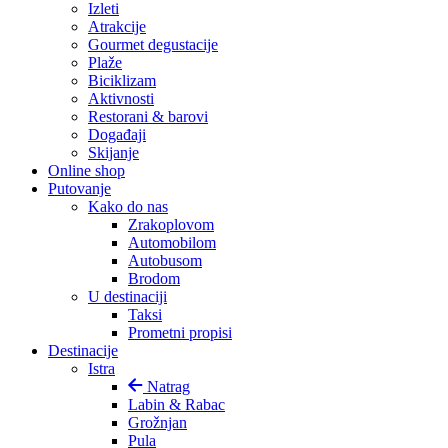
Izleti
Atrakcije
Gourmet degustacije
Plaže
Biciklizam
Aktivnosti
Restorani & barovi
Događaji
Skijanje
Online shop
Putovanje
Kako do nas
Zrakoplovom
Automobilom
Autobusom
Brodom
U destinaciji
Taksi
Prometni propisi
Destinacije
Istra
Natrag
Labin & Rabac
Grožnjan
Pula