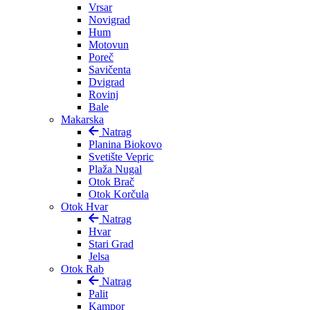
Vrsar
Novigrad
Hum
Motovun
Poreč
Savičenta
Dvigrad
Rovinj
Bale
Makarska
Natrag
Planina Biokovo
Svetište Vepric
Plaža Nugal
Otok Brač
Otok Korčula
Otok Hvar
Natrag
Hvar
Stari Grad
Jelsa
Otok Rab
Natrag
Palit
Kampor