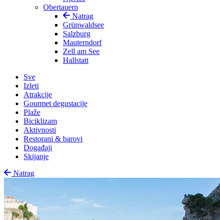
Obertauern
Natrag
Grünwaldsee
Salzburg
Mauterndorf
Zell am See
Hallstatt
Sve
Izleti
Atrakcije
Gourmet degustacije
Plaže
Biciklizam
Aktivnosti
Restorani & barovi
Događaji
Skijanje
Natrag