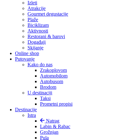
Izleti
Atrakcije
Gourmet degustacije
Plaže
Biciklizam
Aktivnosti
Restorani & barovi
Događaji
Skijanje
Online shop
Putovanje
Kako do nas
Zrakoplovom
Automobilom
Autobusom
Brodom
U destinaciji
Taksi
Prometni propisi
Destinacije
Istra
Natrag
Labin & Rabac
Grožnjan
Pula