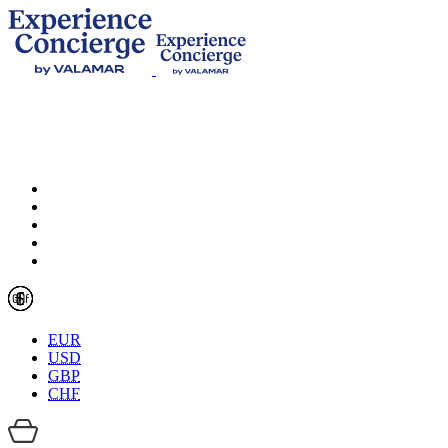
EUR
USD
GBP
CHF