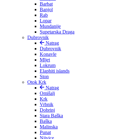
Barbat
Banjol
Rab
Lopar
Mundanije
Supetarska Draga
Dubrovnik
Natrag
Dubrovnik
Konavle
Mljet
Lokrum
Elaphiti islands
Ston
Otok Krk
Natrag
Omišalj
Krk
Vrbnik
Dobrinj
Stara Baška
Baška
Malinska
Punat
Njivice