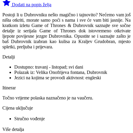
Dodati na popis želja
Postoji li u Dubrovniku nešto magično i tajnovito? Nećemo vam još
ništa otkriti, morate samo poći s nama i sve će vam biti jasnije. Na
kratkom izletu Game of Thrones & Dubrovnik saznajte sve sočne
detalje iz serijala Game of Thrones dok istovremeno otkrivate
ljepote povijesne jezgre Dubrovnika. Opustite se i saznajte zašto je
baš Dubrovnik izabran kao kulisa za Kraljev Grudobran, mjesto
spletki, preljuba i prijevara.
Detalji
Dostupno: travanj - listopad; svi dani
Polazak iz: Velika Onofrijeva fontana, Dubrovnik
Jezici na kojima se provodi aktivnost: engleski
Itinerar
Točno vrijeme polaska naznačeno je na vaučeru.
Cijena uključuje
Stručno vođenje
Više detalja