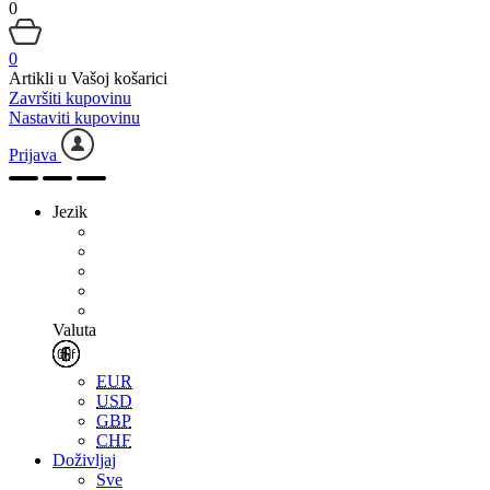
0
0
Artikli u Vašoj košarici
Završiti kupovinu
Nastaviti kupovinu
Prijava
Jezik
Valuta
EUR
USD
GBP
CHF
Doživljaj
Sve