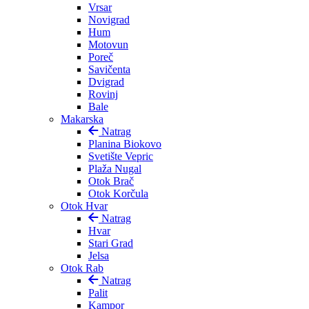
Vrsar
Novigrad
Hum
Motovun
Poreč
Savičenta
Dvigrad
Rovinj
Bale
Makarska
Natrag
Planina Biokovo
Svetište Vepric
Plaža Nugal
Otok Brač
Otok Korčula
Otok Hvar
Natrag
Hvar
Stari Grad
Jelsa
Otok Rab
Natrag
Palit
Kampor