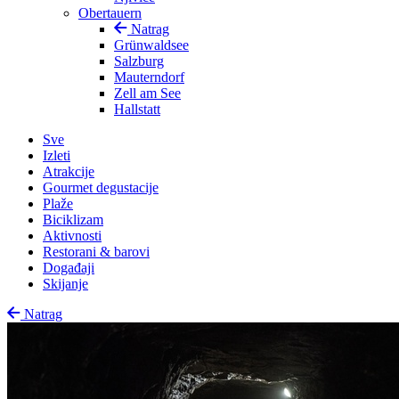
Obertauern
Natrag
Grünwaldsee
Salzburg
Mauterndorf
Zell am See
Hallstatt
Sve
Izleti
Atrakcije
Gourmet degustacije
Plaže
Biciklizam
Aktivnosti
Restorani & barovi
Događaji
Skijanje
Natrag