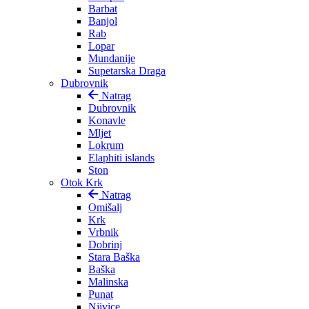
Barbat
Banjol
Rab
Lopar
Mundanije
Supetarska Draga
Dubrovnik
Natrag
Dubrovnik
Konavle
Mljet
Lokrum
Elaphiti islands
Ston
Otok Krk
Natrag
Omišalj
Krk
Vrbnik
Dobrinj
Stara Baška
Baška
Malinska
Punat
Njivice