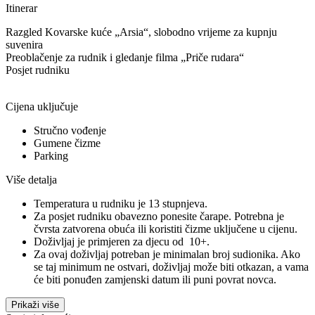
Itinerar
Razgled Kovarske kuće „Arsia“, slobodno vrijeme za kupnju
suvenira
Preoblačenje za rudnik i gledanje filma „Priče rudara“
Posjet rudniku
Cijena uključuje
Stručno vođenje
Gumene čizme
Parking
Više detalja
Temperatura u rudniku je 13 stupnjeva.
Za posjet rudniku obavezno ponesite čarape. Potrebna je
čvrsta zatvorena obuća ili koristiti čizme uključene u cijenu.
Doživljaj je primjeren za djecu od 10+.
Za ovaj doživljaj potreban je minimalan broj sudionika. Ako
se taj minimum ne ostvari, doživljaj može biti otkazan, a vama
će biti ponuđen zamjenski datum ili puni povrat novca.
Prikaži više