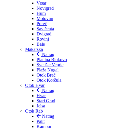
Vrsar
Novigrad
Hum
Motovun
Poreč
Savičenta
Dvigrad
Rovinj
Bale
Makarska
Natrag
Planina Biokovo
Svetište Vepric
Plaža Nugal
Otok Brač
Otok Korčula
Otok Hvar
Natrag
Hvar
Stari Grad
Jelsa
Otok Rab
Natrag
Palit
Kampor