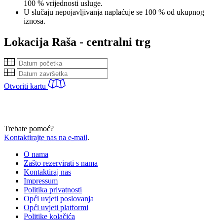
100 % vrijednosti usluge.
U slučaju nepojavljivanja naplaćuje se 100 % od ukupnog
iznosa.
Lokacija
Raša - centralni trg
Otvoriti kartu
Trebate pomoć?
Kontaktirajte nas na e-mail
.
O nama
Zašto rezervirati s nama
Kontaktiraj nas
Impressum
Politika privatnosti
Opći uvjeti poslovanja
Opći uvjeti platformi
Politike kolačića