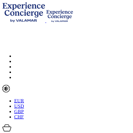
EUR
USD
GBP
CHF