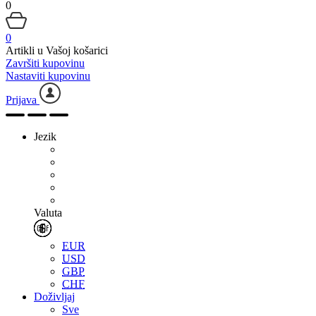
0
0
Artikli u Vašoj košarici
Završiti kupovinu
Nastaviti kupovinu
Prijava
Jezik
Valuta
EUR
USD
GBP
CHF
Doživljaj
Sve