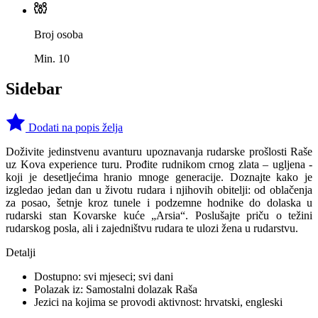
Broj osoba
Min. 10
Sidebar
Dodati na popis želja
Doživite jedinstvenu avanturu upoznavanja rudarske prošlosti Raše
uz Kova experience turu. Prođite rudnikom crnog zlata – ugljena -
koji je desetljećima hranio mnoge generacije. Doznajte kako je
izgledao jedan dan u životu rudara i njihovih obitelji: od oblačenja
za posao, šetnje kroz tunele i podzemne hodnike do dolaska u
rudarski stan Kovarske kuće „Arsia“. Poslušajte priču o težini
rudarskog posla, ali i zajedništvu rudara te ulozi žena u rudarstvu.
Detalji
Dostupno: svi mjeseci; svi dani
Polazak iz: Samostalni dolazak Raša
Jezici na kojima se provodi aktivnost: hrvatski, engleski