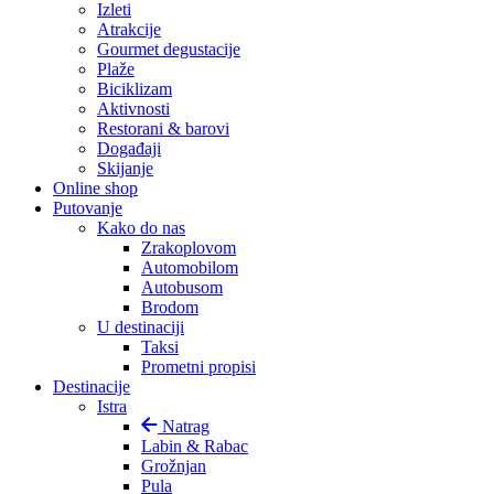
Izleti
Atrakcije
Gourmet degustacije
Plaže
Biciklizam
Aktivnosti
Restorani & barovi
Događaji
Skijanje
Online shop
Putovanje
Kako do nas
Zrakoplovom
Automobilom
Autobusom
Brodom
U destinaciji
Taksi
Prometni propisi
Destinacije
Istra
Natrag
Labin & Rabac
Grožnjan
Pula